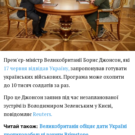
Прем'єр-міністр Великобританії Борис Джонсон, які
17 червня відвідав Україну,
запропонував готувати
українських військових. Програма може охопити
до 10 тисяч солдатів за раз.
Про це Джонсон заявив під час незапланованої
зустрічі із Володимиром Зеленським у Києві,
повідомляє
Reuters.
Великобританія обіцяє дати Україні
Читай також:
протикорабельні ракети Brimstone