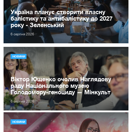
Україна планує створити власну
балістику та антибалістику до 2027
року - Зеленський
6 серпня 2026
НОВИНИ
Віктор Ющенко очолив Наглядову
раду Національного музею
Голодомору-геноциду — Мінкульт
6 серпня 2026
НОВИНИ