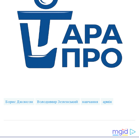
Борис Джонсон
Володимир Зеленський
навчання
армія