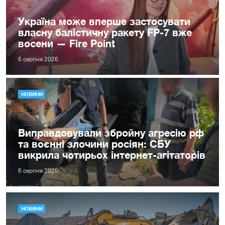
Україна може вперше застосувати
власну балістичну ракету FP-7 вже
восени — Fire Point
6 серпня 2026
НОВИНИ
Виправдовували збройну агресію рф
та воєнні злочини росіян: СБУ
викрила чотирьох інтернет-агітаторів
6 серпня 2026
НОВИНИ