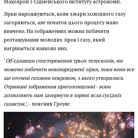
Макелрой з Сіднейського інституту астрономії.
Зірки народжуються, коли хмари холодного газу
загоряються, але початок цього процесу мало
вивчено. На зображеннях можна побачити
розташування молодих зірок і газу, який
нагрівається навколо них.
"
Об'єднавши спостереження трьох телескопів, ми
можемо побачити новонароджені зірки, поки вони все
ще оточені газовим покровом, з якого утворилися.
Отримані зображення приголомшливі - вони
дозволяють нам зазирнути в зоряні ясла сусідніх
галактик",
- пояснив Гроувс