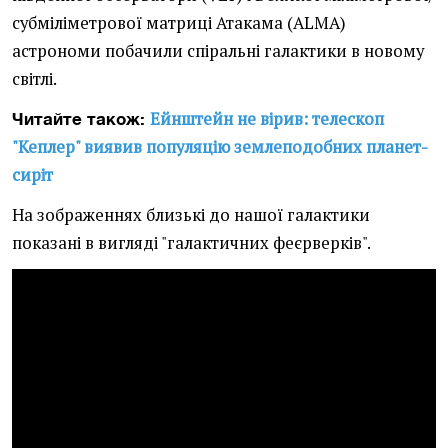
субміліметрової матриці Атакама (ALMA)
астрономи побачили спіральні галактики в новому
світлі.
Ейнштейн не вірив: телескоп
Читайте також:
"Кеплер" виявив популяцію землеподобних планет-
сиріт
На зображеннях близькі до нашої галактики
показані в вигляді "галактичних феєрверків".