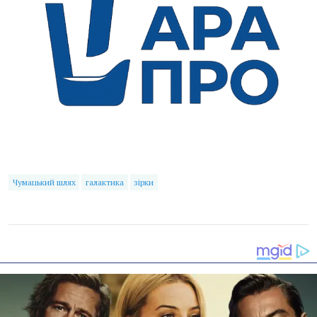
Чумацький шлях
галактика
зірки