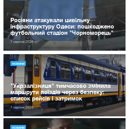
Росіяни атакували цивільну
інфраструктуру Одеси: пошкоджено
футбольний стадіон "Чорноморець"
7 серпня 2026
НОВИНИ
"Укрзалізниця" тимчасово змінила
маршрути поїздів через безпеку:
список рейсів і затримок
7 серпня 2026
НОВИНИ