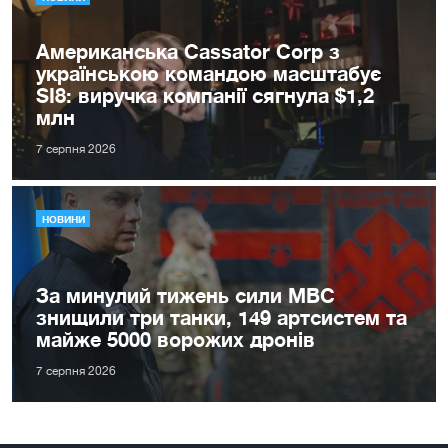
Американська Cassator Corp з
українською командою масштабує
SI8: виручка компанії сягнула $1,2
млн
7 серпня 2026
НОВИНИ
За минулий тижень сили МВС
знищили три танки, 149 артсистем та
майже 5000 ворожих дронів
7 серпня 2026