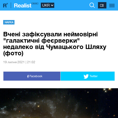
НАУКА
Вчені зафіксували неймовірні
"галактичні феєрверки"
недалеко від Чумацького Шляху
(фото)
19 липня 2021 | 21:02
Facebook
Twitter