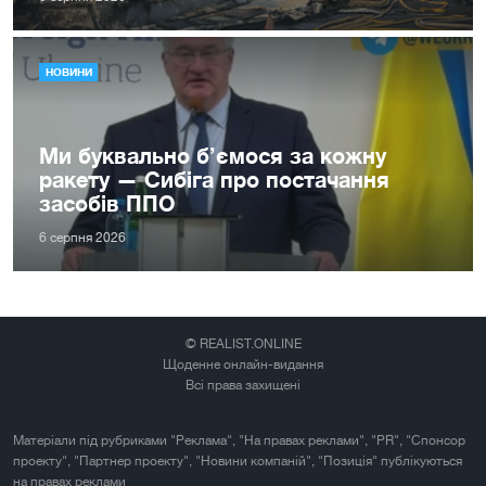
НОВИНИ
Ми буквально б’ємося за кожну
ракету — Сибіга про постачання
засобів ППО
6 серпня 2026
© REALIST.ONLINE
Щоденне онлайн-видання
Всі права захищені
Матеріали під рубриками "Реклама", "На правах реклами", "PR", "Спонсор
проекту", "Партнер проекту", "Новини компаній", "Позиція" публікуються
на правах реклами