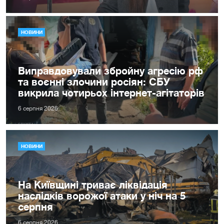
НОВИНИ
Виправдовували збройну агресію рф
та воєнні злочини росіян: СБУ
викрила чотирьох інтернет-агітаторів
6 серпня 2026
НОВИНИ
На Київщині триває ліквідація
наслідків ворожої атаки у ніч на 5
серпня
6 серпня 2026