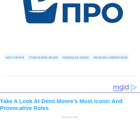
археологія
стародавні люди
знаряддя праці
людська цивілізація