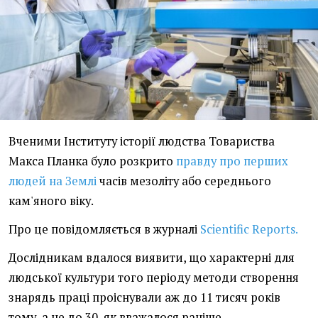
Вченими Інституту історії людства Товариства
Макса Планка було розкрито
правду про перших
людей на Землі
часів мезоліту або середнього
кам'яного віку.
Про це повідомляється в журналі
Scientific Reports.
Дослідникам вдалося виявити, що характерні для
людської культури того періоду методи створення
знарядь праці проіснували аж до 11 тисяч років
тому, а не до 30, як вважалося раніше.