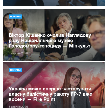
НОВИНИ
Віктор Ющенко очолив Наглядову
раду Національного музею
Голодомору-геноциду — Мінкульт
6 серпня 2026
НОВИНИ
Україна може вперше застосувати
власну балістичну ракету FP-7 вже
восени — Fire Point
6 серпня 2026