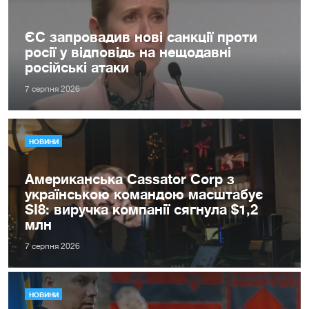
ЄС запровадив нові санкції проти
росії у відповідь на нещодавні
російські атаки
7 серпня 2026
НОВИНИ
Американська Cassator Corp з
українською командою масштабує
SI8: виручка компанії сягнула $1,2
млн
7 серпня 2026
НОВИНИ