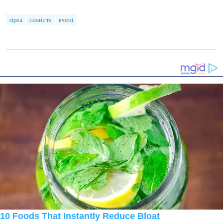
зірка
планета
вчені