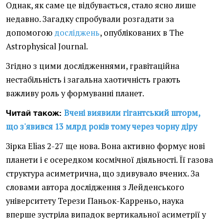
Однак, як саме це відбувається, стало ясно лише
недавно. Загадку спробували розгадати за
допомогою
досліджень
, опублікованих в The
Astrophysical Journal.
Згідно з цими дослідженнями, гравітаційна
нестабільність і загальна хаотичність грають
важливу роль у формуванні планет.
Вчені виявили гігантський шторм,
Читай також:
що з'явився 13 млрд років тому через чорну діру
Зірка Elias 2-27 ще нова. Вона активно формує нові
планети і є осередком космічної діяльності. Її газова
структура асиметрична, що здивувало вчених. За
словами автора дослідження з Лейденського
університету Терези Паньок-Карреньо, наука
вперше зустріла випадок вертикальної асиметрії у