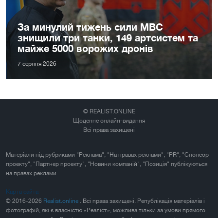
За минулий тижень сили МВС
знищили три танки, 149 артсистем та
майже 5000 ворожих дронів
7 серпня 2026
© REALIST.ONLINE
Щоденне онлайн-видання
Всі права захищені
Матеріали під рубриками "Реклама", "На правах реклами", "PR", "Спонсор
проекту", "Партнер проекту", "Новини компаній", "Позиція" публікуються
на правах реклами
Карта сайта
© 2016-2026
Realist.online
. Всі права захищені. Републікація матеріалів і
фотографій, які є власністю «Реаліст», можлива тільки за умови прямого