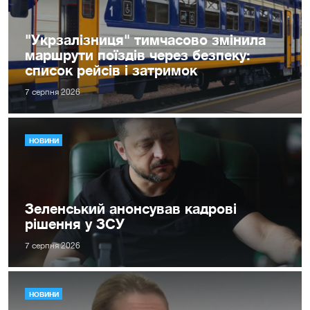
"Укрзалізниця" тимчасово змінила
маршрути поїздів через безпеку:
список рейсів і затримок
7 серпня 2026
НОВИНИ
Зеленський анонсував кадрові
рішення у ЗСУ
7 серпня 2026
НОВИНИ