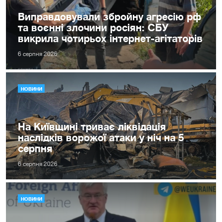
Виправдовували збройну агресію рф
та воєнні злочини росіян: СБУ
викрила чотирьох інтернет-агітаторів
6 серпня 2026
НОВИНИ
На Київщині триває ліквідація
наслідків ворожої атаки у ніч на 5
серпня
6 серпня 2026
НОВИНИ