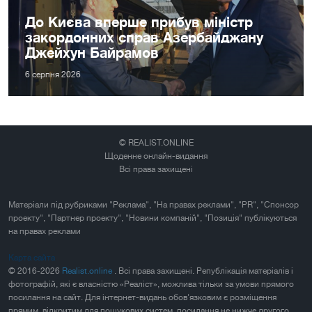
До Києва вперше прибув міністр
закордонних справ Азербайджану
Джейхун Байрамов
6 серпня 2026
© REALIST.ONLINE
Щоденне онлайн-видання
Всі права захищені
Матеріали під рубриками "Реклама", "На правах реклами", "PR", "Спонсор
проекту", "Партнер проекту", "Новини компаній", "Позиція" публікуються
на правах реклами
Карта сайта
© 2016-2026
Realist.online
. Всі права захищені. Републікація матеріалів і
фотографій, які є власністю «Реаліст», можлива тільки за умови прямого
посилання на сайт. Для інтернет-видань обов'язковим є розміщення
прямим, відкритим для пошукових систем, посилання не нижче другого