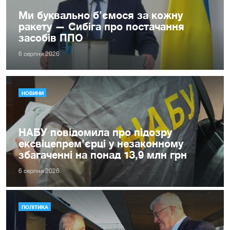
Ми буквально б’ємося за кожну
ракету — Сибіга про постачання
засобів ППО
6 серпня 2026
НОВИНИ
НАБУ повідомила про підозру
ексвіцепрем’єрці у незаконному
збагаченні на понад 13,9 млн грн
6 серпня 2026
ПОЛІТИКА