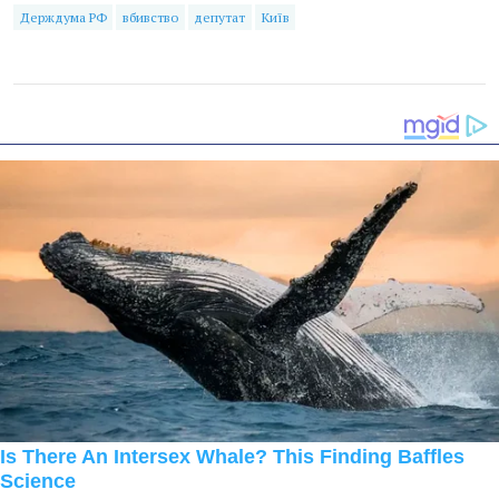
Держдума РФ
вбивство
депутат
Київ