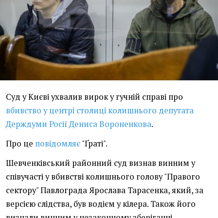
Суд у Києві ухвалив вирок у гучній справі про
вбивство у центрі столиці колишнього депутата
Держдуми Росії Дениса Вороненкова
.
Про це
повідомляє
"Ґраті".
Шевченківський районний суд визнав винним у
співучасті у вбивстві колишнього голову "Правого
сектору" Павлограда Ярослава Тарасенка, який, за
версією слідства, був водієм у кілера. Також його
визнали винним у незаконному зберіганні