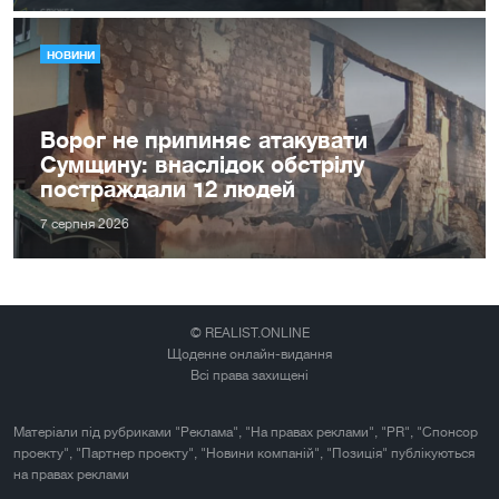
НОВИНИ
Ворог не припиняє атакувати
Сумщину: внаслідок обстрілу
постраждали 12 людей
7 серпня 2026
© REALIST.ONLINE
Щоденне онлайн-видання
Всі права захищені
Матеріали під рубриками "Реклама", "На правах реклами", "PR", "Спонсор
проекту", "Партнер проекту", "Новини компаній", "Позиція" публікуються
на правах реклами