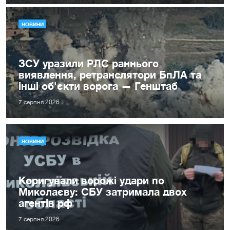
НОВИНИ
ЗСУ уразили РЛС раннього
виявлення, ретранслятори БпЛА та
інші об'єкти ворога — Генштаб
7 серпня 2026
НОВИНИ
Коригували ворожі удари по
Миколаєву: СБУ затримала двох
агентів рф
7 серпня 2026