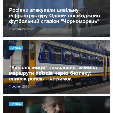
Росіяни атакували цивільну
інфраструктуру Одеси: пошкоджено
футбольний стадіон "Чорноморець"
7 серпня 2026
НОВИНИ
"Укрзалізниця" тимчасово змінила
маршрути поїздів через безпеку:
список рейсів і затримок
7 серпня 2026
НОВИНИ