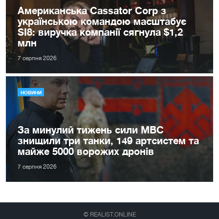
Американська Cassator Corp з
українською командою масштабує
SI8: виручка компанії сягнула $1,2
млн
7 серпня 2026
НОВИНИ
За минулий тижень сили МВС
знищили три танки, 149 артсистем та
майже 5000 ворожих дронів
7 серпня 2026
© REALIST.ONLINE