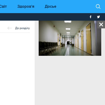
Світ
Здоров'я
Досье
До розділу