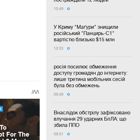
10:49
У Криму "Маґури" знищили
російський "Панцирь-С1"
вартістю близько $15 млн
10:33
росія посилює обмеження
доступу громадян до інтернету:
лише третина мобільних сесій
була без обмежень
09:59
Внаслідок обстрілу зафіксовано
влучання 29 ударних БпЛА: що
збила ППО
09:31