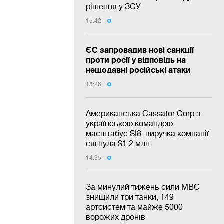
рішення у ЗСУ
15:42
ЄС запровадив нові санкції
проти росії у відповідь на
нещодавні російські атаки
15:26
Американська Cassator Corp з
українською командою
масштабує SI8: виручка компанії
сягнула $1,2 млн
14:35
За минулий тижень сили МВС
знищили три танки, 149
артсистем та майже 5000
ворожих дронів