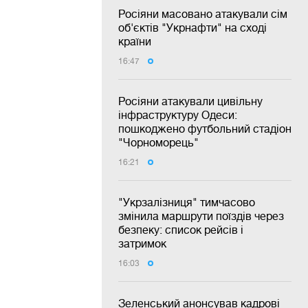
Росіяни масовано атакували сім
об'єктів "Укрнафти" на сході
країни
16:47
Росіяни атакували цивільну
інфраструктуру Одеси:
пошкоджено футбольний стадіон
"Чорноморець"
16:21
"Укрзалізниця" тимчасово
змінила маршрути поїздів через
безпеку: список рейсів і
затримок
16:03
Зеленський анонсував кадрові