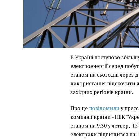
В Україні поступово збільш
електроенергії серед побу
станом на сьогодні через д
використання підскочити як 
західних регіонів країни.
Про це
повідомили
у пресс
компанії країни - НЕК "Укр
станом на 9:30 у четвер, 1
електрики підвищився на 1,