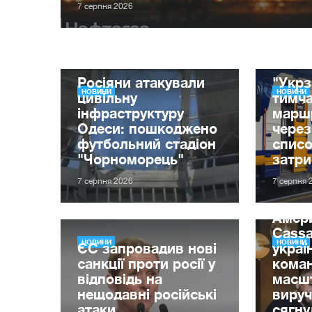
7 серпня 2026
Росіяни атакували
"Укрз
НОВИНИ
НОВИНИ
цивільну
тимча
інфраструктуру
маршр
Одеси: пошкоджено
через
футбольний стадіон
списо
"Чорноморець"
затр
7 серпня 2026
7 серпня 
Амер
Cassa
НОВИНИ
НОВИНИ
ЄС запровадив нові
украї
санкції проти росії у
кома
відповідь на
масшт
нещодавні російські
вируч
атаки
сягну