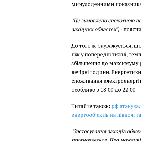
минулоденними показник
"Це зумовлено спекотною по
західних областей",
- поясни
До того ж зауважується, що
ніж у попередні тижні, те
збільшення до максимуму р
вечірні години. Енергети
споживання електроенергії 
особливо з 18:00 до 22:00.
Читайте також:
рф атакувал
енергооб’єктів на півночі т
"Застосування заходів обме
прогнозується. Про можливі