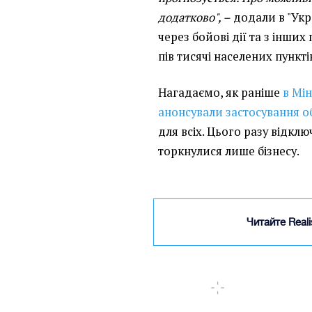
додатково", –
додали в "Укр
через бойові дії та з інши
пів тисячі населених пункті
Нагадаємо, як раніше
в Мі
анонсували застосування об
для всіх. Цього разу відкл
торкнулися лише бізнесу.
Читайте Real