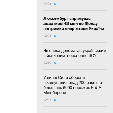
14:25
Люксембург спрямував
додаткові €8 млн до Фонду
підтримки енергетики України
13:23
Як спека допомагає українським
військовим: пояснення ЗСУ
13:10
У липні Сили оборони
ліквідували понад 200 ракет та
більш ніж 5000 ворожих БпЛА —
Міноборони
12:47