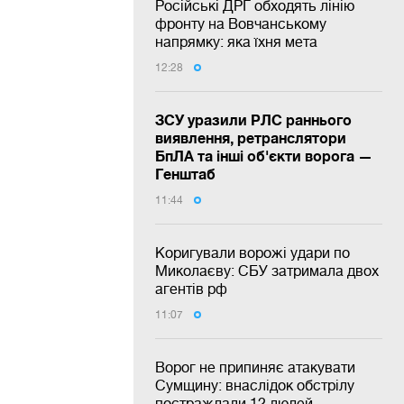
Російські ДРГ обходять лінію
фронту на Вовчанському
напрямку: яка їхня мета
12:28
ЗСУ уразили РЛС раннього
виявлення, ретранслятори
БпЛА та інші об'єкти ворога —
Генштаб
11:44
Коригували ворожі удари по
Миколаєву: СБУ затримала двох
агентів рф
11:07
Ворог не припиняє атакувати
Сумщину: внаслідок обстрілу
постраждали 12 людей