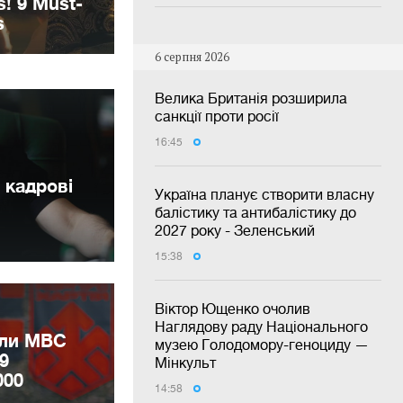
6 серпня 2026
Велика Британія розширила
санкції проти росії
16:45
 кадрові
Україна планує створити власну
балістику та антибалістику до
2027 року - Зеленський
15:38
Віктор Ющенко очолив
Наглядову раду Національного
или МВС
музею Голодомору-геноциду —
9
Мінкульт
000
14:58