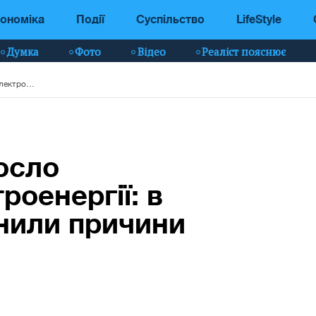
ономіка
Події
Суспільство
LifeStyle
Думка
Фото
Відео
Реаліст пояснює
В Україні різко зросло споживання електроенергії: в "Укренерго" пояснили причини
росло
оенергії: в
нили причини