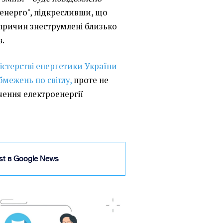
енерго", підкресливши, що
х причин знеструмлені близько
в.
ністерстві енергетики України
межень по світлу,
проте не
ючення електроенергії
ist в Google News