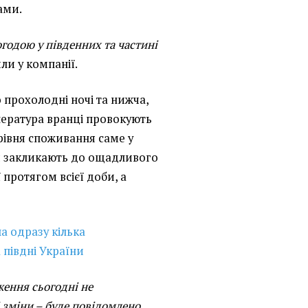
ами.
годою у південних та частині
ли у компанії.
 прохолодні ночі та нижча,
мпература вранці провокують
івня споживання саме у
ки закликають до ощадливого
протягом всієї доби, а
а одразу кілька
а півдні України
ження сьогодні не
 зміни – буде повідомлено