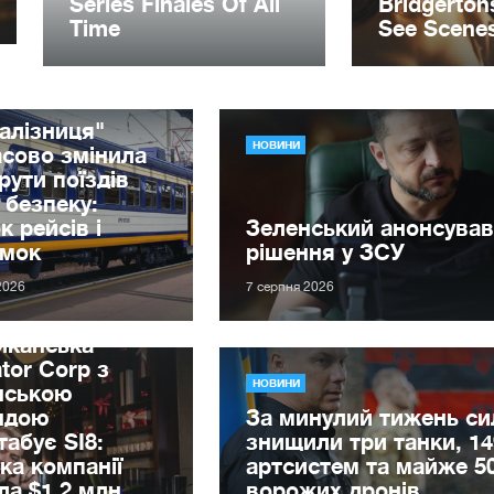
алізниця"
НОВИНИ
сово змінила
ути поїздів
 безпеку:
к рейсів і
Зеленський анонсував
имок
рішення у ЗСУ
2026
7 серпня 2026
иканська
tor Corp з
НОВИНИ
нською
ндою
За минулий тижень с
абує SI8:
знищили три танки, 14
ка компанії
артсистем та майже 5
ла $1,2 млн
ворожих дронів