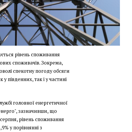
ується рівень споживання
тових споживачів. Зокрема,
оволі спекотну погоду обсяги
у південних, так і у частині
лужбі головної енергетичної
енерго", зазначивши, що
5 серпня, рівень споживання
9% у порівнянні з