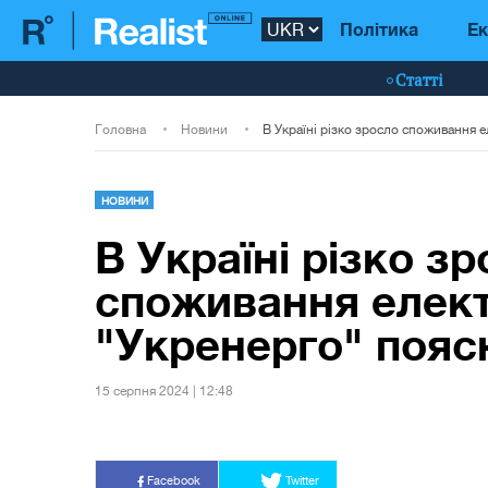
Політика
Ек
Статті
Головна
Новини
НОВИНИ
В Україні різко з
споживання електр
"Укренерго" пояс
15 серпня 2024 | 12:48
Facebook
Twitter