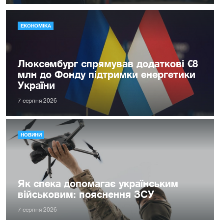
ЕКОНОМІКА
Люксембург спрямував додаткові €8
млн до Фонду підтримки енергетики
України
7 серпня 2026
НОВИНИ
Як спека допомагає українським
військовим: пояснення ЗСУ
7 серпня 2026