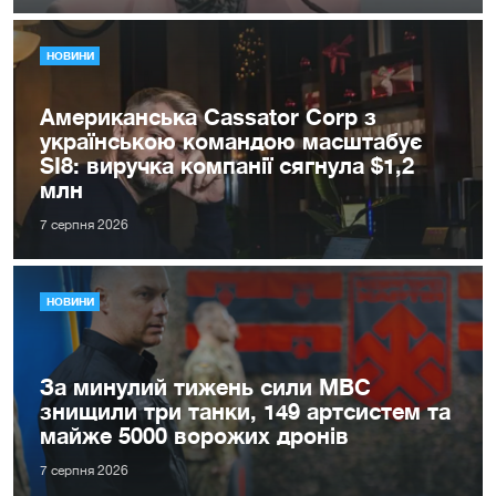
НОВИНИ
Американська Cassator Corp з
українською командою масштабує
SI8: виручка компанії сягнула $1,2
млн
7 серпня 2026
НОВИНИ
За минулий тижень сили МВС
знищили три танки, 149 артсистем та
майже 5000 ворожих дронів
7 серпня 2026