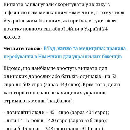
Виплати запланували скоригувати у зв’язку із
інфляцією всім мешканцям Німеччини, в тому числі
й українським біженцям,які приїхали туди після
початку повномасштабної війни в Україні 24
лютого.
В'їзд, житло та медицина: правила
Читайте також:
перебування в Німеччині для українських біженців
Відомо, що найбільше зростуть виплати для
одиноких дорослих або батьків-одинаків - на 53
євро до 502 євро (зараз 449 євро). Крім того, деякі
категорії соціально незахищених українців
отримають менші "надбавки":
- повнолітні люди – 451 євро (зараз 404 євро);
- діти 14-17 років – 420 євро (зараз 376 євро);
- діти 6-13 років – 348 євро (зараз 311 євро);