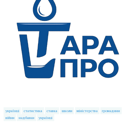
українці
статистика
ставка
школи
міністерства
громадяни
війни
надбавки
українці