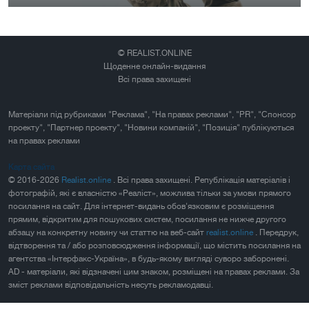
© REALIST.ONLINE
Щоденне онлайн-видання
Всі права захищені
Матеріали під рубриками "Реклама", "На правах реклами", "PR", "Спонсор
проекту", "Партнер проекту", "Новини компаній", "Позиція" публікуються
на правах реклами
Карта сайта
© 2016-2026
Realist.online
. Всі права захищені. Републікація матеріалів і
фотографій, які є власністю «Реаліст», можлива тільки за умови прямого
посилання на сайт. Для інтернет-видань обов'язковим є розміщення
прямим, відкритим для пошукових систем, посилання не нижче другого
абзацу на конкретну новину чи статтю на веб-сайт
realist.online
. Передрук,
відтворення та / або розповсюдження інформації, що містить посилання на
агентства «Інтерфакс-Україна», в будь-якому вигляді суворо заборонені.
AD - матеріали, які відзначені цим знаком, розміщені на правах реклами. За
зміст реклами відповідальність несуть рекламодавці.