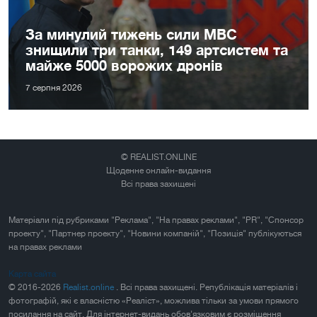
За минулий тижень сили МВС
знищили три танки, 149 артсистем та
майже 5000 ворожих дронів
7 серпня 2026
© REALIST.ONLINE
Щоденне онлайн-видання
Всі права захищені
Матеріали під рубриками "Реклама", "На правах реклами", "PR", "Спонсор
проекту", "Партнер проекту", "Новини компаній", "Позиція" публікуються
на правах реклами
Карта сайта
© 2016-2026
Realist.online
. Всі права захищені. Републікація матеріалів і
фотографій, які є власністю «Реаліст», можлива тільки за умови прямого
посилання на сайт. Для інтернет-видань обов'язковим є розміщення