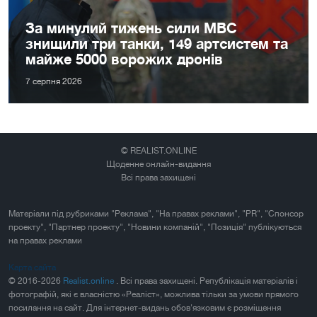
За минулий тижень сили МВС
знищили три танки, 149 артсистем та
майже 5000 ворожих дронів
7 серпня 2026
© REALIST.ONLINE
Щоденне онлайн-видання
Всі права захищені
Матеріали під рубриками "Реклама", "На правах реклами", "PR", "Спонсор
проекту", "Партнер проекту", "Новини компаній", "Позиція" публікуються
на правах реклами
Карта сайта
© 2016-2026
Realist.online
. Всі права захищені. Републікація матеріалів і
фотографій, які є власністю «Реаліст», можлива тільки за умови прямого
посилання на сайт. Для інтернет-видань обов'язковим є розміщення