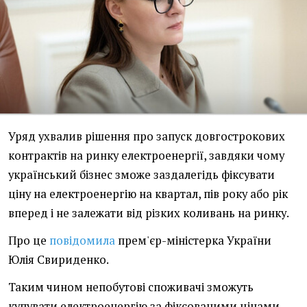
Уряд ухвалив рішення про запуск довгострокових
контрактів на ринку електроенергії, завдяки чому
український бізнес зможе заздалегідь фіксувати
ціну на електроенергію на квартал, пів року або рік
вперед і не залежати від різких коливань на ринку.
Про це
повідомила
прем'єр-міністерка України
Юлія Свириденко.
Таким чином непобутові споживачі зможуть
купувати електроенергію за фіксованими цінами