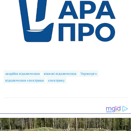
аварійні відключення
віялові відключення
Укрэнерго
відключення електрики
електрику