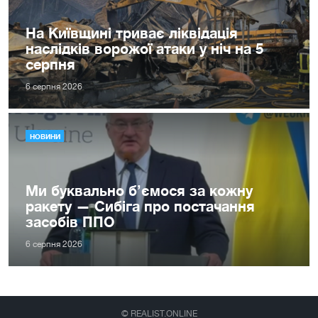
На Київщині триває ліквідація
наслідків ворожої атаки у ніч на 5
серпня
6 серпня 2026
НОВИНИ
Ми буквально б’ємося за кожну
ракету — Сибіга про постачання
засобів ППО
6 серпня 2026
© REALIST.ONLINE