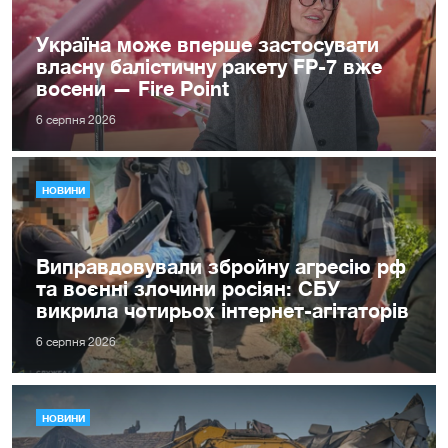
Україна може вперше застосувати
власну балістичну ракету FP-7 вже
восени — Fire Point
6 серпня 2026
НОВИНИ
Виправдовували збройну агресію рф
та воєнні злочини росіян: СБУ
викрила чотирьох інтернет-агітаторів
6 серпня 2026
НОВИНИ