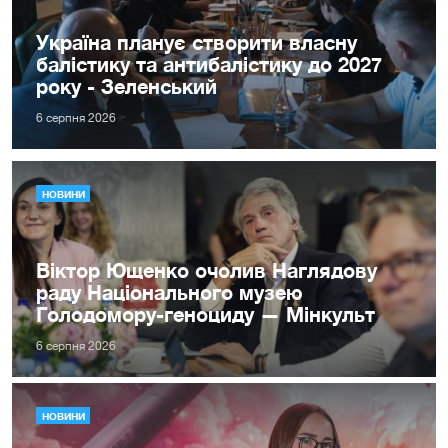
Україна планує створити власну
балістику та антибалістику до 2027
року - Зеленський
6 серпня 2026
НОВИНИ
Віктор Ющенко очолив Наглядову
раду Національного музею
Голодомору-геноциду — Мінкульт
6 серпня 2026
НОВИНИ