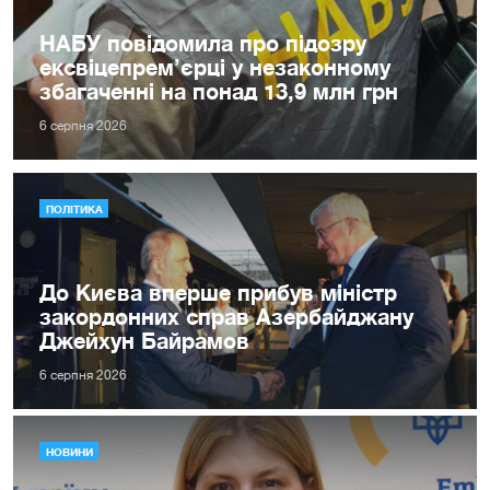
НАБУ повідомила про підозру
ексвіцепрем’єрці у незаконному
збагаченні на понад 13,9 млн грн
6 серпня 2026
ПОЛІТИКА
До Києва вперше прибув міністр
закордонних справ Азербайджану
Джейхун Байрамов
6 серпня 2026
НОВИНИ