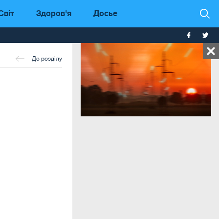
Світ
Здоров'я
Досье
До розділу