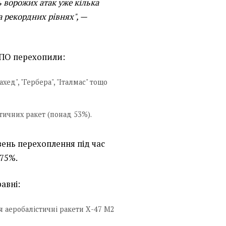
 ворожих атак уже кілька
а рекордних рівнях", —
ППО перехопили:
хед", "Гербера", "Італмас" тощо
стичних ракет (понад 53%).
ень перехоплення під час
,75%.
авні:
я аеробалістичні ракети Х-47 М2