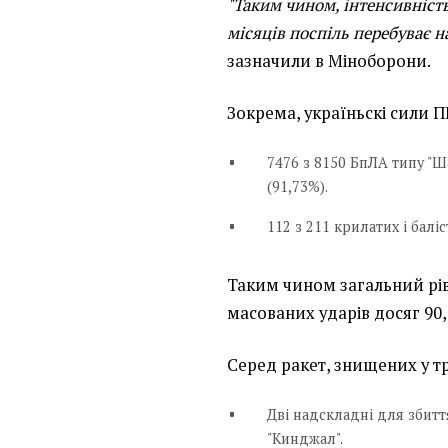
"Таким чином, інтенсивність
місяців поспіль перебуває н
зазначили в Міноборони.
Зокрема, україньскі сили 
7476 з 8150 БпЛА типу "Ша
(91,73%).
112 з 211 крилатих і балі
Таким чином загальний рів
масованих ударів досяг 90
Серед ракет, знищених у тр
Дві надскладні для збитт
"Кинджал".