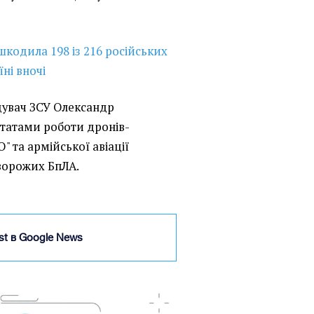
кодила 198 із 216 російських
ні вночі
увач ЗСУ Олександр
татами роботи дронів-
" та армійської авіації
 ворожих БпЛА.
ist в Google News