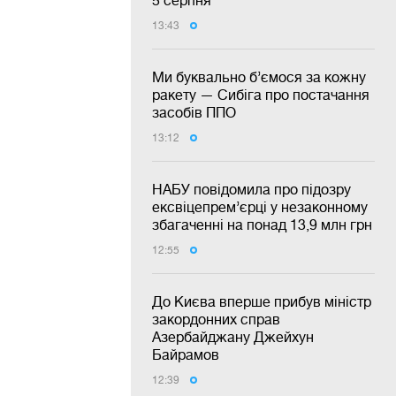
5 серпня
13:43
Ми буквально б’ємося за кожну
ракету — Сибіга про постачання
засобів ППО
13:12
НАБУ повідомила про підозру
ексвіцепрем’єрці у незаконному
збагаченні на понад 13,9 млн грн
12:55
До Києва вперше прибув міністр
закордонних справ
Азербайджану Джейхун
Байрамов
12:39