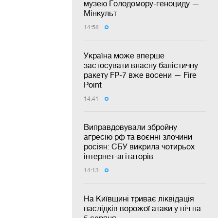
музею Голодомору-геноциду —
Мінкульт
14:58
Україна може вперше
застосувати власну балістичну
ракету FP-7 вже восени — Fire
Point
14:41
Виправдовували збройну
агресію рф та воєнні злочини
росіян: СБУ викрила чотирьох
інтернет-агітаторів
14:13
На Київщині триває ліквідація
наслідків ворожої атаки у ніч на