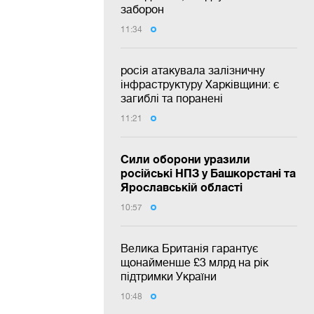
заборон
11:34
росія атакувала залізничну
інфраструктуру Харківщини: є
загиблі та поранені
11:21
Сили оборони уразили
російські НПЗ у Башкорстані та
Ярославській області
10:57
Велика Британія гарантує
щонайменше £3 млрд на рік
підтримки України
10:48