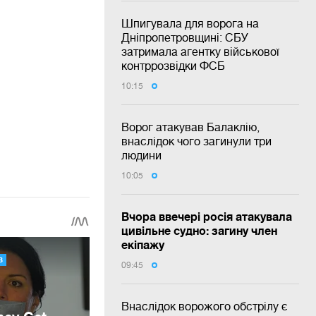
Шпигувала для ворога на
Дніпропетровщині: СБУ
затримала агентку військової
контррозвідки ФСБ
10:15
Ворог атакував Балаклію,
внаслідок чого загинули три
людини
10:05
Вчора ввечері росія атакувала
цивільне судно: загину член
екіпажу
09:45
Внаслідок ворожого обстрілу є