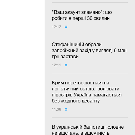
"Ваш акаунт зламано": що
робити в перші 30 хвилин
12:12
Стефанішиній обрали
запобіжний захід у вигляді 6 млн
грн застави
12:11
Крим перетворюється на
логістичний острів. Ізолювати
півострів Україна намагається
без жодного десанту
11:38
В українській балістиці головне
не відстань, а відсутність