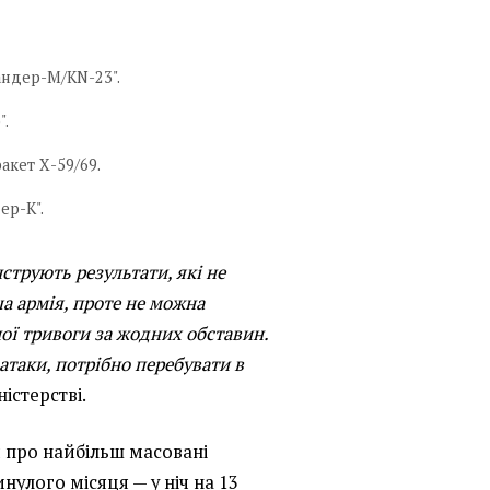
кандер-М/KN-23".
".
акет Х-59/69.
ер-К".
струють результати, які не
а армія, проте не можна
ої тривоги за жодних обставин.
атаки, потрібно перебувати в
істерстві.
и про найбільш масовані
нулого місяця — у ніч на 13