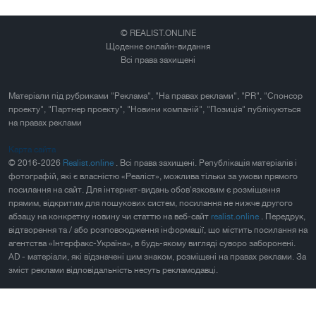
© REALIST.ONLINE
Щоденне онлайн-видання
Всі права захищені
Матеріали під рубриками "Реклама", "На правах реклами", "PR", "Спонсор
проекту", "Партнер проекту", "Новини компаній", "Позиція" публікуються
на правах реклами
Карта сайта
© 2016-2026
Realist.online
. Всі права захищені. Републікація матеріалів і
фотографій, які є власністю «Реаліст», можлива тільки за умови прямого
посилання на сайт. Для інтернет-видань обов'язковим є розміщення
прямим, відкритим для пошукових систем, посилання не нижче другого
абзацу на конкретну новину чи статтю на веб-сайт
realist.online
. Передрук,
відтворення та / або розповсюдження інформації, що містить посилання на
агентства «Інтерфакс-Україна», в будь-якому вигляді суворо заборонені.
AD - матеріали, які відзначені цим знаком, розміщені на правах реклами. За
зміст реклами відповідальність несуть рекламодавці.