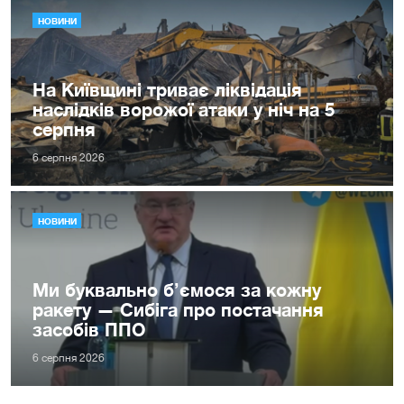
НОВИНИ
На Київщині триває ліквідація
наслідків ворожої атаки у ніч на 5
серпня
6 серпня 2026
НОВИНИ
Ми буквально б’ємося за кожну
ракету — Сибіга про постачання
засобів ППО
6 серпня 2026