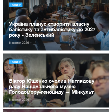
НОВИНИ
Україна планує створити власну
балістику та антибалістику до 2027
року - Зеленський
6 серпня 2026
НОВИНИ
Віктор Ющенко очолив Наглядову
раду Національного музею
Голодомору-геноциду — Мінкульт
6 серпня 2026