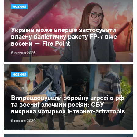
НОВИНИ
Україна може вперше застосувати
власну балістичну ракету FP-7 вже
восени — Fire Point
6 серпня 2026
НОВИНИ
Виправдовували збройну агресію рф
та воєнні злочини росіян: СБУ
викрила чотирьох інтернет-агітаторів
6 серпня 2026