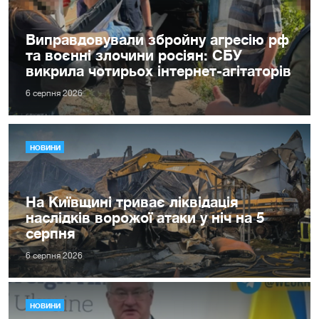
Виправдовували збройну агресію рф
та воєнні злочини росіян: СБУ
викрила чотирьох інтернет-агітаторів
6 серпня 2026
НОВИНИ
На Київщині триває ліквідація
наслідків ворожої атаки у ніч на 5
серпня
6 серпня 2026
НОВИНИ