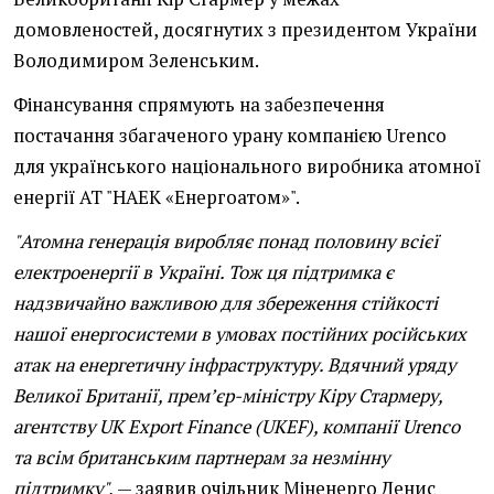
домовленостей, досягнутих з президентом України
Володимиром Зеленським.
Фінансування спрямують на забезпечення
постачання збагаченого урану компанією Urenco
для українського національного виробника атомної
енергії АТ "НАЕК «Енергоатом»".
"Атомна генерація виробляє понад половину всієї
електроенергії в Україні. Тож ця підтримка є
надзвичайно важливою для збереження стійкості
нашої енергосистеми в умовах постійних російських
атак на енергетичну інфраструктуру. Вдячний уряду
Великої Британії, прем’єр-міністру Кіру Стармеру,
агентству UK Export Finance (UKEF), компанії Urenco
та всім британським партнерам за незмінну
підтримку",
— заявив очільник Міненерго Денис