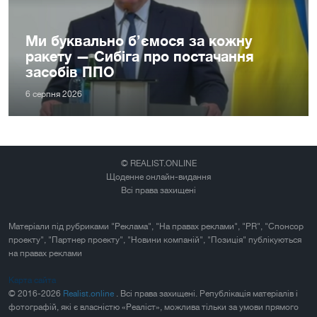
Ми буквально б’ємося за кожну
ракету — Сибіга про постачання
засобів ППО
6 серпня 2026
© REALIST.ONLINE
Щоденне онлайн-видання
Всі права захищені
Матеріали під рубриками "Реклама", "На правах реклами", "PR", "Спонсор
проекту", "Партнер проекту", "Новини компаній", "Позиція" публікуються
на правах реклами
Карта сайта
© 2016-2026
Realist.online
. Всі права захищені. Републікація матеріалів і
фотографій, які є власністю «Реаліст», можлива тільки за умови прямого