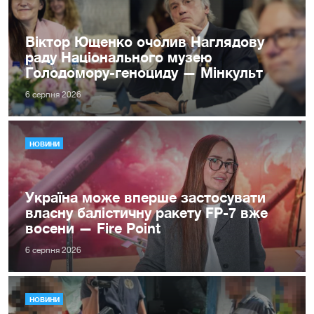
Віктор Ющенко очолив Наглядову
раду Національного музею
Голодомору-геноциду — Мінкульт
6 серпня 2026
НОВИНИ
Україна може вперше застосувати
власну балістичну ракету FP-7 вже
восени — Fire Point
6 серпня 2026
НОВИНИ