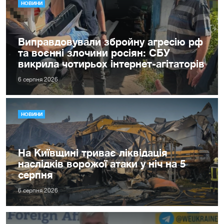
НОВИНИ
Виправдовували збройну агресію рф
та воєнні злочини росіян: СБУ
викрила чотирьох інтернет-агітаторів
6 серпня 2026
НОВИНИ
На Київщині триває ліквідація
наслідків ворожої атаки у ніч на 5
серпня
6 серпня 2026