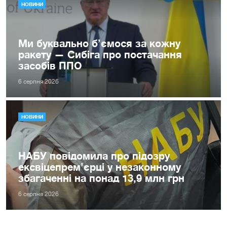
НОВИНИ
Ми буквально б’ємося за кожну
ракету — Сибіга про постачання
засобів ППО
6 серпня 2026
НОВИНИ
НАБУ повідомила про підозру
ексвіцепрем’єрці у незаконному
збагаченні на понад 13,9 млн грн
6 серпня 2026