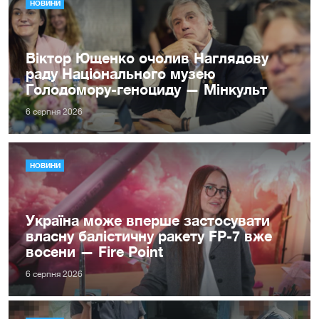
НОВИНИ
Віктор Ющенко очолив Наглядову
раду Національного музею
Голодомору-геноциду — Мінкульт
6 серпня 2026
НОВИНИ
Україна може вперше застосувати
власну балістичну ракету FP-7 вже
восени — Fire Point
6 серпня 2026