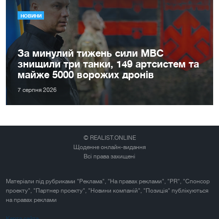
НОВИНИ
За минулий тижень сили МВС
знищили три танки, 149 артсистем та
майже 5000 ворожих дронів
7 серпня 2026
© REALIST.ONLINE
Щоденне онлайн-видання
Всі права захищені
Матеріали під рубриками "Реклама", "На правах реклами", "PR", "Спонсор
проекту", "Партнер проекту", "Новини компаній", "Позиція" публікуються
на правах реклами
Карта сайта