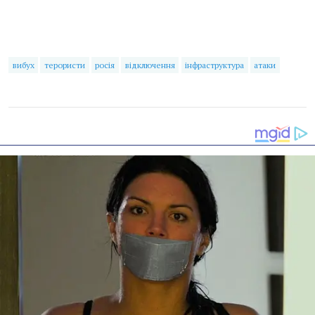
вибух
терористи
росія
відключення
інфраструктура
атаки