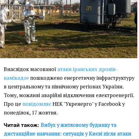
Внаслідок масованої
атаки іранських дронів-
камікадзе
пошкоджено енергетичну інфраструктуру
в центральному та північному регіонах України.
Тому, можливі аварійні відключення електроенергії.
Про це
повідомляє
НЕК "Укренерго" у Facebook у
понеділок, 17 жовтня.
Вибух у житловому будинку та
Читай також:
дистанційне навчання: ситуація у Києві після атаки