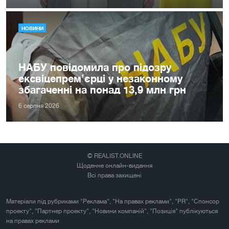
НОВИНИ
НАБУ повідомила про підозру
ексвіцепрем’єрці у незаконному
збагаченні на понад 13,9 млн грн
6 серпня 2026
© REALIST.ONLINE
Щоденне онлайн-видання
Всі права захищені
Матеріали під рубриками "Реклама", "На правах реклами", "PR", "Спонсор
проекту", "Партнер проекту", "Новини компаній", "Позиція" публікуються
на правах реклами