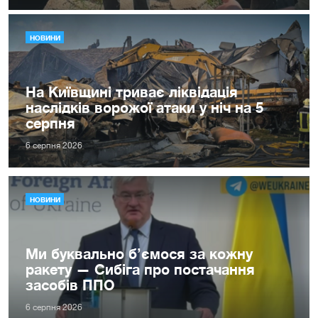
НОВИНИ
На Київщині триває ліквідація
наслідків ворожої атаки у ніч на 5
серпня
6 серпня 2026
НОВИНИ
Ми буквально б’ємося за кожну
ракету — Сибіга про постачання
засобів ППО
6 серпня 2026