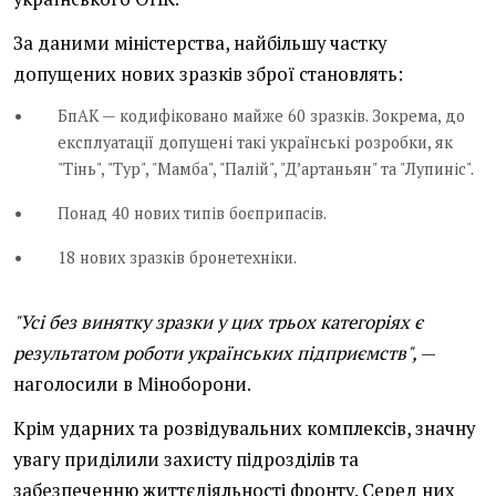
За даними міністерства, найбільшу частку
допущених нових зразків зброї становлять:
БпАК — кодифіковано майже 60 зразків. Зокрема, до
експлуатації допущені такі українські розробки, як
"Тінь", "Тур", "Мамба", "Палій", "Д’артаньян" та "Лупиніс".
Понад 40 нових типів боєприпасів.
18 нових зразків бронетехніки.
"Усі без винятку зразки у цих трьох категоріях є
результатом роботи українських підприємств",
—
наголосили в Міноборони.
Крім ударних та розвідувальних комплексів, значну
увагу приділили захисту підрозділів та
забезпеченню життєдіяльності фронту. Серед них