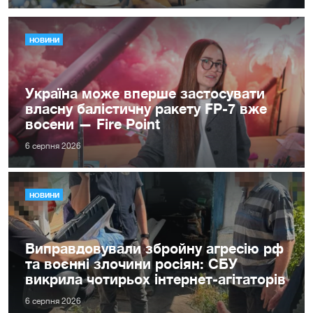
НОВИНИ
Україна може вперше застосувати
власну балістичну ракету FP-7 вже
восени — Fire Point
6 серпня 2026
НОВИНИ
Виправдовували збройну агресію рф
та воєнні злочини росіян: СБУ
викрила чотирьох інтернет-агітаторів
6 серпня 2026