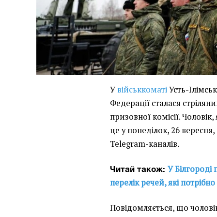
У
військкоматі
Усть-Ілімськ
Федерації сталася стрілян
призовної комісії. Чоловік,
це у понеділок, 26 вересня
Telegram-каналів.
У Білгороді
Читай також:
перелік речей, які потріб
Повідомляється, що чолові