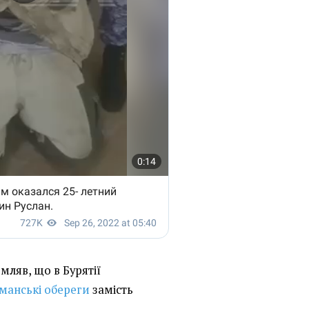
омляв, що в Бурятії
манські обереги
замість