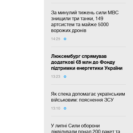
За минулий тижень сили МВС
знищили три танки, 149
артсистем та майже 5000
ворожих дронів
14:25
Люксембург спрямував
додаткові €8 млн до Фонду
підтримки енергетики України
13:23
Як спека допомагає українським
військовим: пояснення ЗСУ
13:10
У липні Сили оборони
ліквідували понад 200 ракет та