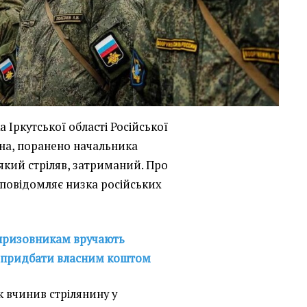
а Іркутської області Російської
ина, поранено начальника
 який стріляв, затриманий. Про
, повідомляє низка російських
 призовникам вручають
но придбати власним коштом
к вчинив стрілянину у