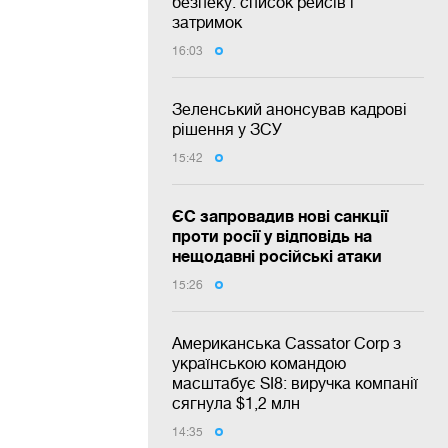
безпеку: список рейсів і
затримок
16:03
Зеленський анонсував кадрові
рішення у ЗСУ
15:42
ЄС запровадив нові санкції
проти росії у відповідь на
нещодавні російські атаки
15:26
Американська Cassator Corp з
українською командою
масштабує SI8: виручка компанії
сягнула $1,2 млн
14:35