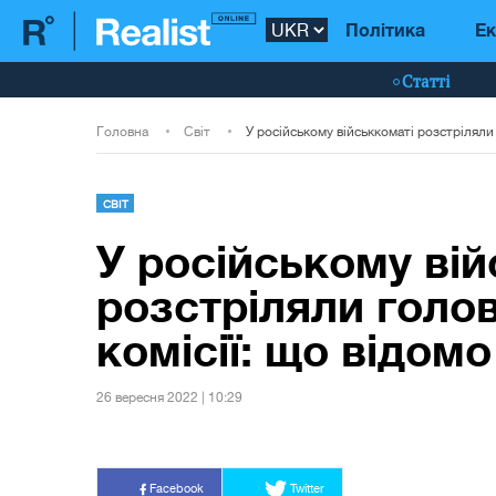
Політика
Ек
Статті
Головна
Світ
СВІТ
У російському вій
розстріляли голо
комісії: що відомо
26 вересня 2022 | 10:29
Facebook
Twitter