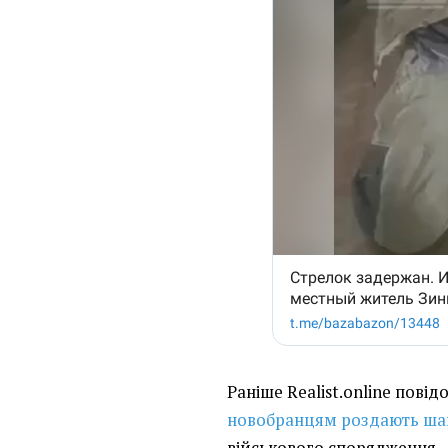
Раніше Realist.online повід
новобранцям роздають ша
військового спорядження.