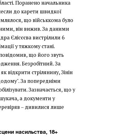
області. Поранено начальника
инесли до карети швидкої
млялося, що військкома було
аними, він вижив. За даними
дра Єлісєєва вистрілили 6
німації у тяжкому стані.
повідомив, що його звуть
одження. Безробітний. За
як відкрити стрілянину, Зінін
 додому". За попередніми
ілізувати. Зазначається, що у
шукача, а документи у
перевіряв – дивилися лише
сцени насильства, 18+