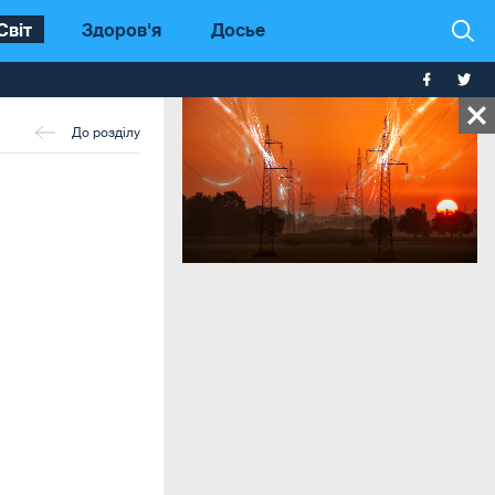
Світ
Здоров'я
Досье
До розділу