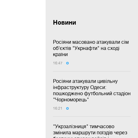
Новини
Росіяни масовано атакували сім
об'єктів "Укрнафти" на сході
країни
16:47
Росіяни атакували цивільну
інфраструктуру Одеси:
пошкоджено футбольний стадіон
"Чорноморець"
16:21
"Укрзалізниця" тимчасово
змінила маршрути поїздів через