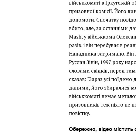
військкоматі в Іркутській 
призовної комісії. Його в
допомоги. Спочатку повідо
вбито, але, за останніми д
Mash, у військкома Олексан
разів, і він перебуває в реа
Нападника затримано. Він 
Руслан Зінін, 1997 року нар
словами свідків, перед тим 
сказав: "Зараз усі поїдемо
даними, його збиралися моб
військкоматі немає метало
призовників теж ніхто не 
повістку.
Обережно, відео містить 