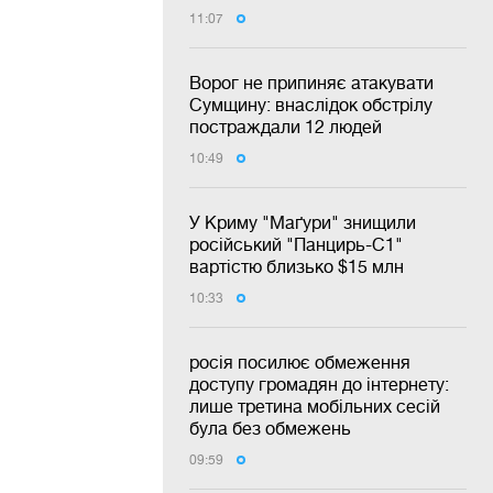
11:07
Ворог не припиняє атакувати
Сумщину: внаслідок обстрілу
постраждали 12 людей
10:49
У Криму "Маґури" знищили
російський "Панцирь-С1"
вартістю близько $15 млн
10:33
росія посилює обмеження
доступу громадян до інтернету:
лише третина мобільних сесій
була без обмежень
09:59