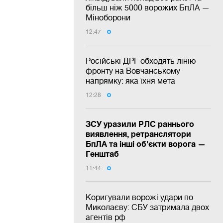
більш ніж 5000 ворожих БпЛА —
Міноборони
12:47
Російські ДРГ обходять лінію
фронту на Вовчанському
напрямку: яка їхня мета
12:28
ЗСУ уразили РЛС раннього
виявлення, ретранслятори
БпЛА та інші об'єкти ворога —
Генштаб
11:44
Коригували ворожі удари по
Миколаєву: СБУ затримала двох
агентів рф