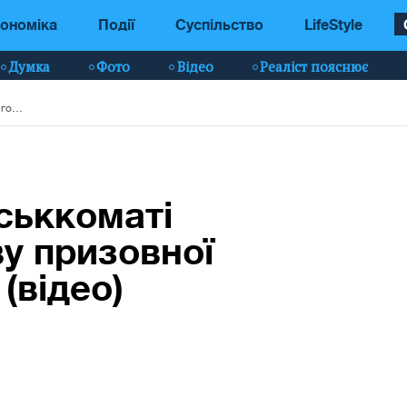
ономіка
Події
Суспільство
LifeStyle
Думка
Фото
Відео
Реаліст пояснює
У російському військкоматі розстріляли голову призовної комісії: що відомо (відео)
ськкоматі
ву призовної
 (відео)