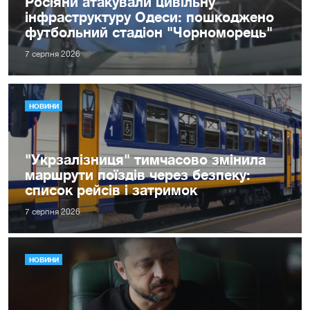
Росіяни атакували цивільну
інфраструктуру Одеси: пошкоджено
футбольний стадіон "Чорноморець"
7 серпня 2026
НОВИНИ
"Укрзалізниця" тимчасово змінила
маршрути поїздів через безпеку:
список рейсів і затримок
7 серпня 2026
НОВИНИ