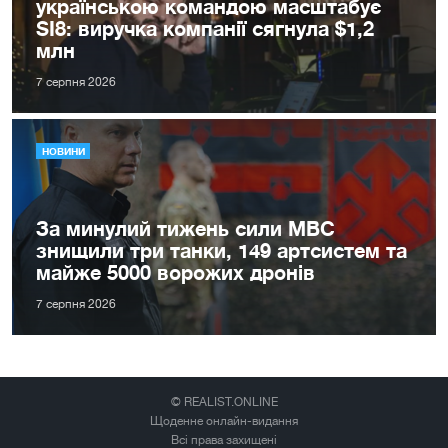
українською командою масштабує
SI8: виручка компанії сягнула $1,2
млн
7 серпня 2026
НОВИНИ
За минулий тижень сили МВС
знищили три танки, 149 артсистем та
майже 5000 ворожих дронів
7 серпня 2026
© REALIST.ONLINE
Щоденне онлайн-видання
Всі права захищені