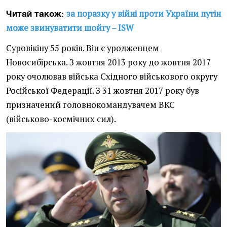
за поразку у війні проти України путін
Читай також:
може звинуватити шойгу – ISW
Суровікіну 55 років. Він є уродженцем
Новосибірська. З жовтня 2013 року до жовтня 2017
року очолював війська Східного військового округу
Російської Федерації. З 31 жовтня 2017 року був
призначений головнокомандувачем ВКС
(військово-космічних сил).