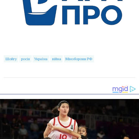
Шойгу
росія
Україна
війна
Міноборони РФ