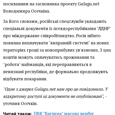
посиланням на засновника проекту Gulagu.net
Володимира Осєчкіна.
За його словами, російські спецслужби укладають
спеціальні документи із псевдореспубліками "ЛДНР"
про міждержавне співробітництво. Росія нібито
повинна виплачувати "виправній системі" на нових
територіях гроші за новоприбулих ув'язнених. З цих
коштів можуть оплачуватись проживання та
"робота" найманців, які переправляються в
невизнані республіки, де формально продовжують
відбувати покарання.
"Одне з джерел Gulagu.net нам про це повідомило. У
відкритому доступі ці документи не опубліковані",
-
уточнив Осєчкін.
ПВК "Вагнера" масово вербує
Читай також: