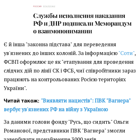
Є й інша "законна підстава" для переведення
ув'язнених до інших колоній. За інформацією
"Соти"
,
ФСВП оформлює це як "етапування для проведення
слідчих дій по лінії СК і ФСБ, чиї співробітники зараз
працюють на контрольованих Росією територіях
України".
"Виявляти нацистів": ПВК "Вагнера"
Читай також:
вербує ув'язнених РФ на війну з Україною
За даними голови фонду "Русь, що сидить" Ольги
Романової, представники ПВК "Вагнера" змогли
завербувати щонайменше 3000 зеків.