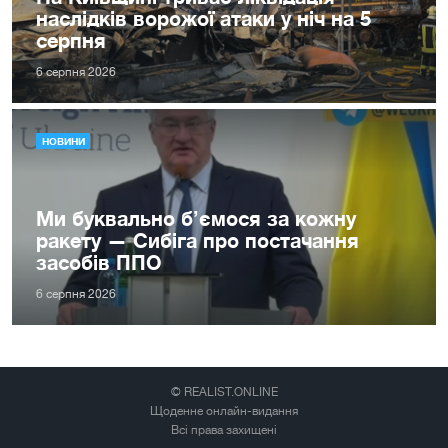
наслідків ворожої атаки у ніч на 5
серпня
6 серпня 2026
НОВИНИ
Ми буквально б’ємося за кожну
ракету — Сибіга про постачання
засобів ППО
6 серпня 2026
© REALIST.ONLINE
Щоденне онлайн-видання
Всі права захищені