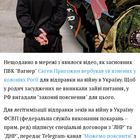
Нещодавно в мережі з'явилося відео, як засновник
ПВК "Вагнер"
Євген Пригожин вербував ув'язнених у
колоніях Росії
для відправки на війну в Україну. Щоб
у родич засуджених не виникали зайві питання, у
РФ вигадали "законні пояснення" для цього.
Для легітимізації відправки зеків на війну в Україну
ФСВП (федеральна служба виконання покарань –
прим. ред) підписує спеціальні договори з "ЛНР" та
"ДНР", передає Telegram-канал
"Можемо пояснити"
з