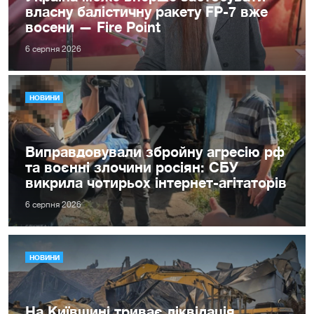
власну балістичну ракету FP-7 вже
восени — Fire Point
6 серпня 2026
НОВИНИ
Виправдовували збройну агресію рф
та воєнні злочини росіян: СБУ
викрила чотирьох інтернет-агітаторів
6 серпня 2026
НОВИНИ
На Київщині триває ліквідація