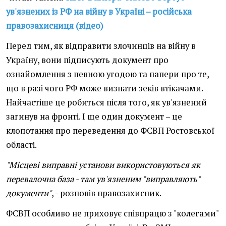
ув'язнених із РФ на війну в Україні – російська
правозахисниця (відео)
Перед тим, як відправити злочинців на війну в
Україну, вони підписують документ про
ознайомлення з певною угодою та папери про те,
що в разі чого РФ може визнати зеків втікачами.
Найчастіше це робиться після того, як ув'язнений
загинув на фронті. І ще один документ – це
клопотання про переведення до ФСВП Ростовської
області.
"Місцеві виправні установи використовуються як
перевалочна база - там ув'язненим "виправляють"
документи"
, - розповів правозахисник.
ФСВП особливо не приховує співпрацю з "колегами"