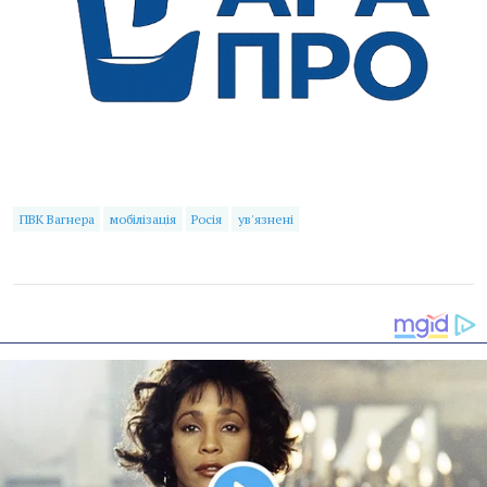
ПВК Вагнера
мобілізація
Росія
ув'язнені