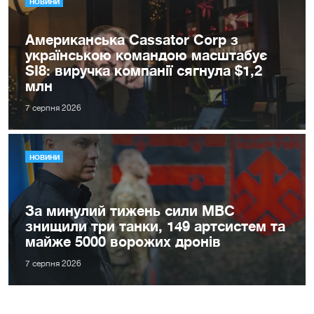
НОВИНИ
Американська Cassator Corp з
українською командою масштабує
SI8: виручка компанії сягнула $1,2
млн
7 серпня 2026
НОВИНИ
За минулий тижень сили МВС
знищили три танки, 149 артсистем та
майже 5000 ворожих дронів
7 серпня 2026