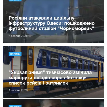
Росіяни атакували цивільну
інфраструктуру Одеси: пошкоджено
футбольний стадіон "Чорноморець"
7 серпня 2026
НОВИНИ
"Укрзалізниця" тимчасово змінила
маршрути поїздів через безпеку:
список рейсів і затримок
7 серпня 2026
НОВИНИ