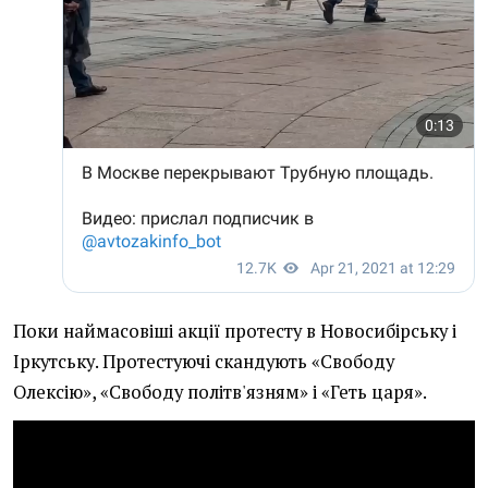
Поки наймасовіші акції протесту в Новосибірську і
Іркутську. Протестуючі скандують «Свободу
Олексію», «Свободу політв'язням» і «Геть царя».