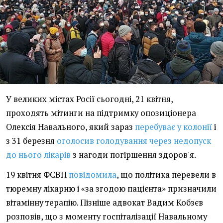
У великих містах Росії сьогодні, 21 квітня,
проходять мітинги на підтримку опозиціонера
Олексія Навального, який зараз
перебуває у колонії
і
з 31 березня
оголосив голодування через недопуск
до нього лікарів
з нагоди погіршення здоров'я.
19 квітня ФСВП
повідомила
, що політика перевели в
тюремну лікарню і «за згодою пацієнта» призначили
вітамінну терапію. Пізніше адвокат Вадим Кобзєв
розповів, що з моменту госпіталізації Навальному