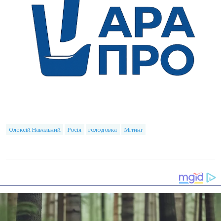
Олексій Навальний
Росія
голодовка
Мітинг