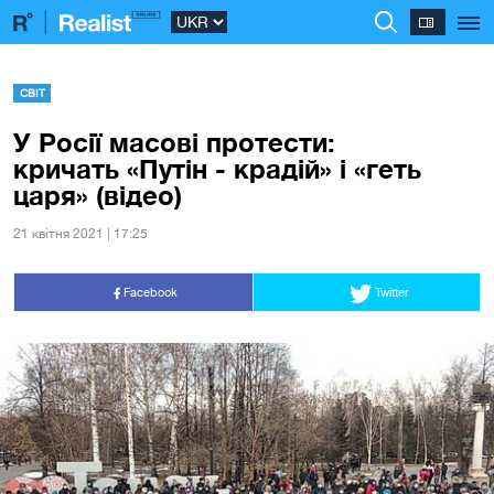
СВІТ
У Росії масові протести:
кричать «Путін - крадій» і «геть
царя» (відео)
21 квiтня 2021 | 17:25
Facebook
Twitter