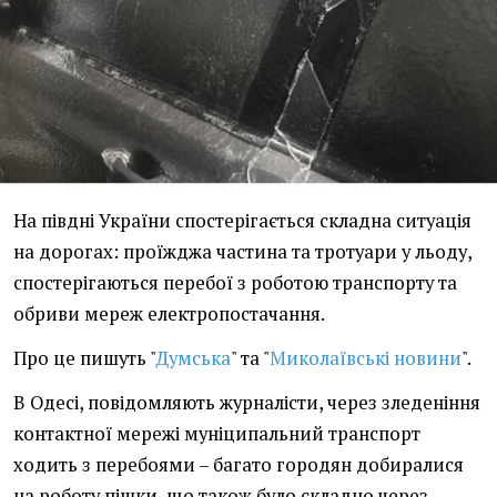
На півдні України спостерігається складна ситуація
на дорогах: проїжджа частина та тротуари у льоду,
спостерігаються перебої з роботою транспорту та
обриви мереж електропостачання.
Про це пишуть "
Думська
" та "
Миколаївські новини
".
В Одесі, повідомляють журналісти, через зледеніння
контактної мережі муніципальний транспорт
ходить з перебоями – багато городян добиралися
на роботу пішки, що також було складно через