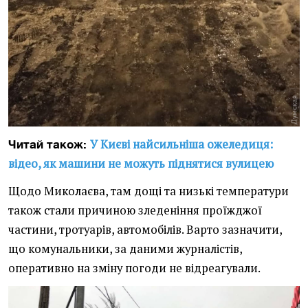
У Києві найсильніша ожеледиця:
Читай також:
відео, як машини не можуть піднятися вулицею
Щодо Миколаєва, там дощі та низькі температури
також стали причиною зледеніння проїжджої
частини, тротуарів, автомобілів. Варто зазначити,
що комунальники, за даними журналістів,
оперативно на зміну погоди не відреагували.