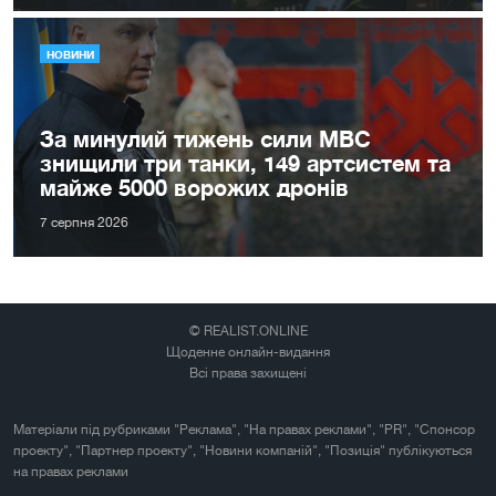
НОВИНИ
За минулий тижень сили МВС
знищили три танки, 149 артсистем та
майже 5000 ворожих дронів
7 серпня 2026
© REALIST.ONLINE
Щоденне онлайн-видання
Всі права захищені
Матеріали під рубриками "Реклама", "На правах реклами", "PR", "Спонсор
проекту", "Партнер проекту", "Новини компаній", "Позиція" публікуються
на правах реклами