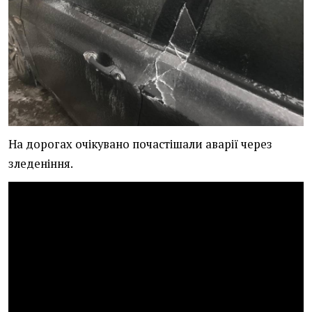
На дорогах очікувано почастішали аварії через
зледеніння.