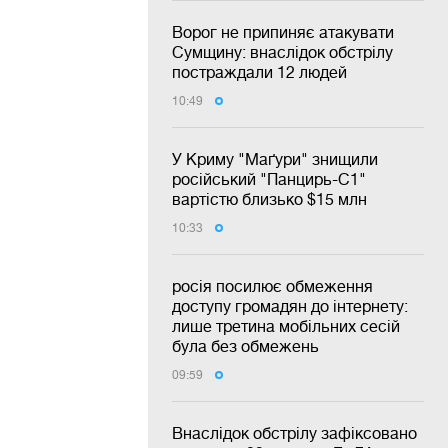
Ворог не припиняє атакувати
Сумщину: внаслідок обстрілу
постраждали 12 людей
10:49
У Криму "Маґури" знищили
російський "Панцирь-С1"
вартістю близько $15 млн
10:33
росія посилює обмеження
доступу громадян до інтернету:
лише третина мобільних сесій
була без обмежень
09:59
Внаслідок обстрілу зафіксовано