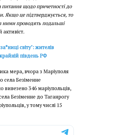
а питання щодо причетності до
. Якщо це підтверджується, то
 з ними проводять подальші
й активіст.
за*ниці світу": жителів
крайній південь РФ
ика мера, вчора з Маріуполя
о села Безіменне
о вивезено 346 маріупольців,
з села Безіменне до Таганрогу
іупольців, у тому числі 15