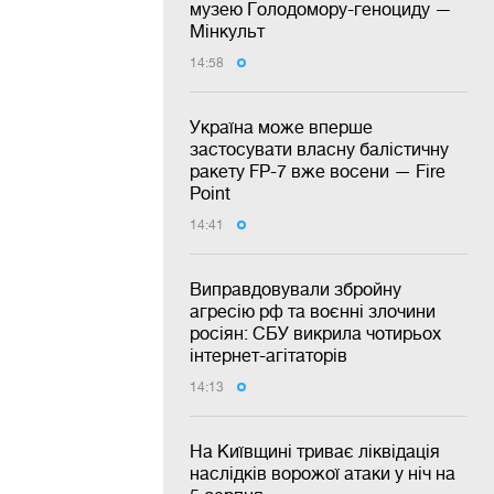
музею Голодомору-геноциду —
Мінкульт
14:58
Україна може вперше
застосувати власну балістичну
ракету FP-7 вже восени — Fire
Point
14:41
Виправдовували збройну
агресію рф та воєнні злочини
росіян: СБУ викрила чотирьох
інтернет-агітаторів
14:13
На Київщині триває ліквідація
наслідків ворожої атаки у ніч на