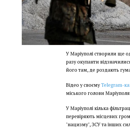
У Маріуполі створили ще од
разу окупанти відзначилис
його там, де роздають гум
Відео у своєму
Telegram-ка
міського голови Маріупол
У Маріуполі кілька фільтрац
перевіряють місцевих гром
"нацизму", ЗСУ та інших си