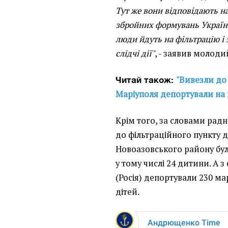
Тут же вони відповідають н
збройних формувань України
люди йдуть на фільтрацію і
слідчі дії"
, - заявив молоди
"Вивезли до 
Читай також:
Маріуполя депортували на 
Крім того, за словами радн
до фільтраційного пункту д
Новоазовського району бул
у тому числі 24 дитини. А 
(Росія) депортували 230 мар
дітей.