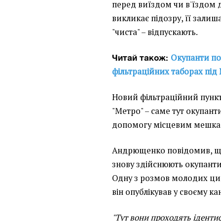
перед виїздом чи в'їздом 
викликає підозру, її залиш
"чиста" – відпускають.
Окупанти по
Читай також:
фільтраційних таборах під
Новий фільтраційний пункт
"Метро" – саме тут окупан
допомогу місцевим мешка
Андрющенко повідомив, що
знову здійснюють окупанти 
Одну з розмов молодих цив
він опублікував у своєму кан
"Тут вони проходять ідентиф