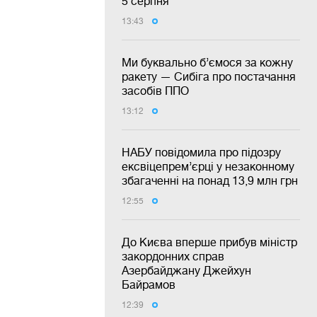
5 серпня
13:43
Ми буквально б’ємося за кожну
ракету — Сибіга про постачання
засобів ППО
13:12
НАБУ повідомила про підозру
ексвіцепрем’єрці у незаконному
збагаченні на понад 13,9 млн грн
12:55
До Києва вперше прибув міністр
закордонних справ
Азербайджану Джейхун
Байрамов
12:39