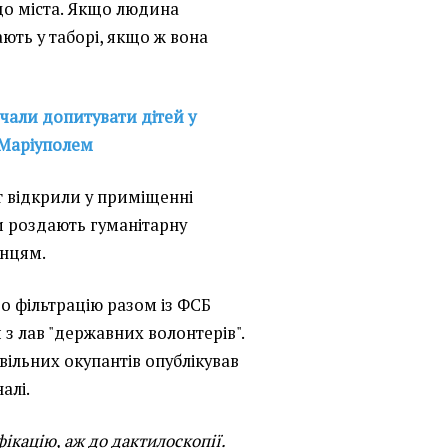
до міста. Якщо людина
ають у таборі, якщо ж вона
чали допитувати дітей у
 Маріуполем
 відкрили у приміщенні
ти роздають гуманітарну
нцям.
 фільтрацію разом із ФСБ
з лав "державних волонтерів".
ільних окупантів опублікував
алі.
ікацію, аж до дактилоскопії.