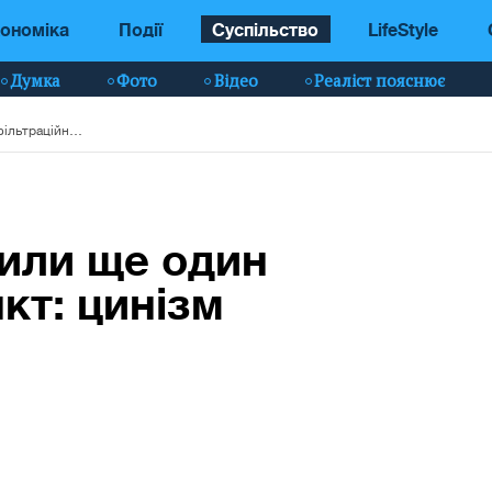
ономіка
Події
Суспільство
LifeStyle
Думка
Фото
Відео
Реаліст пояснює
У Маріуполі створили ще один фільтраційний пункт: цинізм окупантів вражає
рили ще один
кт: цинізм