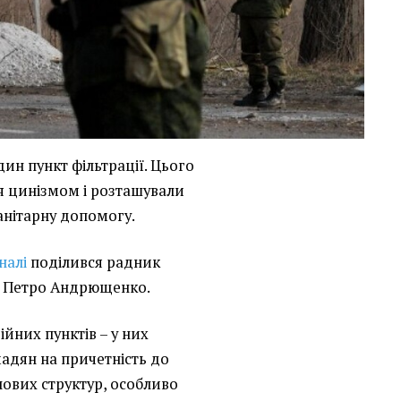
ин пункт фільтрації. Цього
я цинізмом і розташували
анітарну допомогу.
налі
поділився радник
я Петро Андрющенко.
ійних пунктів – у них
адян на причетність до
лових структур, особливо