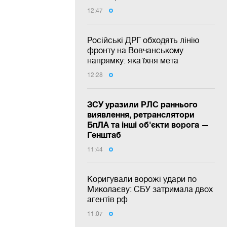
12:47
Російські ДРГ обходять лінію
фронту на Вовчанському
напрямку: яка їхня мета
12:28
ЗСУ уразили РЛС раннього
виявлення, ретранслятори
БпЛА та інші об'єкти ворога —
Генштаб
11:44
Коригували ворожі удари по
Миколаєву: СБУ затримала двох
агентів рф
11:07