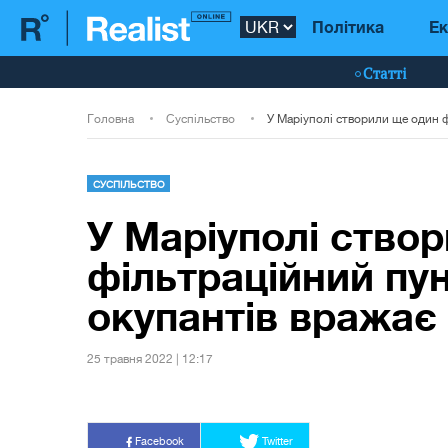
Політика
Ек
Статті
Головна
Суспільство
СУСПІЛЬСТВО
У Маріуполі ство
фільтраційний пун
окупантів вражає
25 травня 2022 | 12:17
Facebook
Twitter