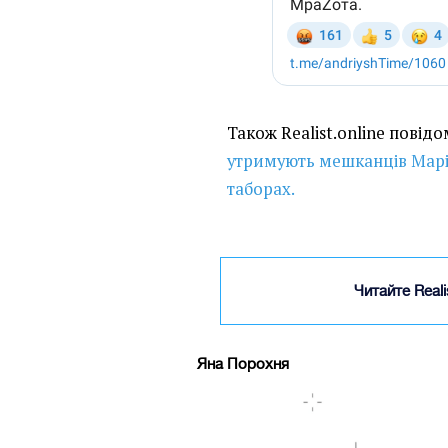
Також Realist.online повід
утримують мешканців Марі
таборах.
Читайте Real
Яна Порохня