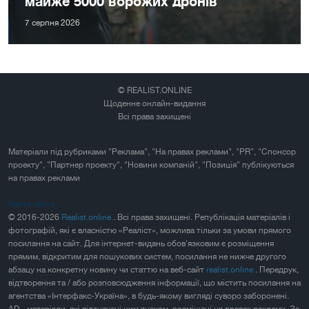
майже 5000 ворожих дронів
7 серпня 2026
© REALIST.ONLINE
Щоденне онлайн-видання
Всі права захищені
Матеріали під рубриками "Реклама", "На правах реклами", "PR", "Спонсор
проекту", "Партнер проекту", "Новини компаній", "Позиція" публікуються
на правах реклами
Карта сайта
© 2016-2026
Realist.online
. Всі права захищені. Републікація матеріалів і
фотографій, які є власністю «Реаліст», можлива тільки за умови прямого
посилання на сайт. Для інтернет-видань обов'язковим є розміщення
прямим, відкритим для пошукових систем, посилання не нижче другого
абзацу на конкретну новину чи статтю на веб-сайт
realist.online
. Передрук,
відтворення та / або розповсюдження інформації, що містить посилання на
агентства «Інтерфакс-Україна», в будь-якому вигляді суворо заборонені.