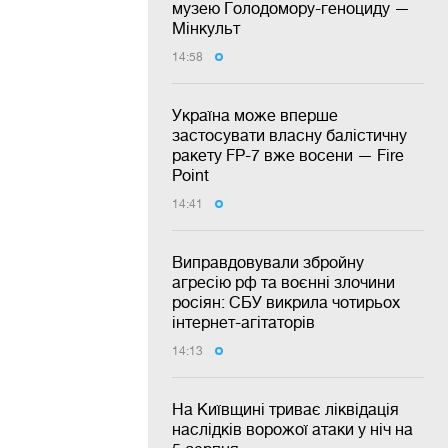
музею Голодомору-геноциду —
Мінкульт
14:58
Україна може вперше
застосувати власну балістичну
ракету FP-7 вже восени — Fire
Point
14:41
Виправдовували збройну
агресію рф та воєнні злочини
росіян: СБУ викрила чотирьох
інтернет-агітаторів
14:13
На Київщині триває ліквідація
наслідків ворожої атаки у ніч на