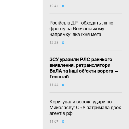
12:47
Російські ДРГ обходять лінію
фронту на Вовчанському
напрямку: яка їхня мета
12:28
ЗСУ уразили РЛС раннього
виявлення, ретранслятори
БпЛА та інші об'єкти ворога —
Генштаб
11:44
Коригували ворожі удари по
Миколаєву: СБУ затримала двох
агентів рф
11:07