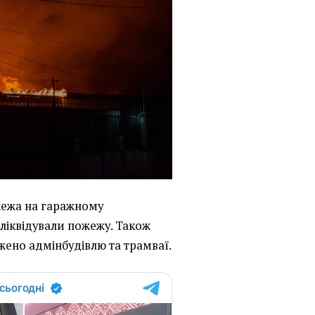
жежа на гаражному
 ліквідували пожежу. Також
жено адмінбудівлю та трамваї.