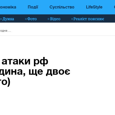
ономіка
Події
Суспільство
LifeStyle
Думка
Фото
Відео
Реаліст пояснює
У Києві внаслідок атаки рф загинула одна людина, ще двоє постраждали (фото)
 атаки рф
дина, ще двоє
о)