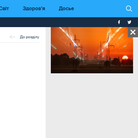
Світ
Здоров'я
Досье
До розділу