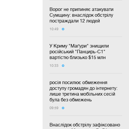
Ворог не припиняє атакувати
Сумщину: внаслідок обстрілу
постраждали 12 людей
10:49
У Криму "Маґури" знищили
російський "Панцирь-С1"
вартістю близько $15 млн
10:33
росія посилює обмеження
доступу громадян до інтернету:
лише третина мобільних сесій
була без обмежень
09:59
Внаслідок обстрілу зафіксовано