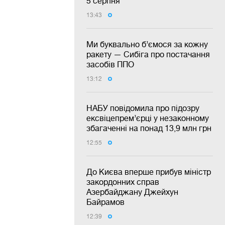
5 серпня
13:43
Ми буквально б’ємося за кожну
ракету — Сибіга про постачання
засобів ППО
13:12
НАБУ повідомила про підозру
ексвіцепрем’єрці у незаконному
збагаченні на понад 13,9 млн грн
12:55
До Києва вперше прибув міністр
закордонних справ
Азербайджану Джейхун
Байрамов
12:39