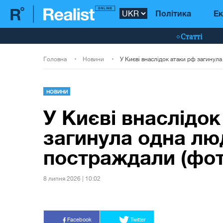
Політика
Ек
Статті
Головна
Новини
НОВИНИ
У Києві внаслідок
загинула одна лю
постраждали (фот
8 липня 2026 | 10:02
Facebook
Twitter