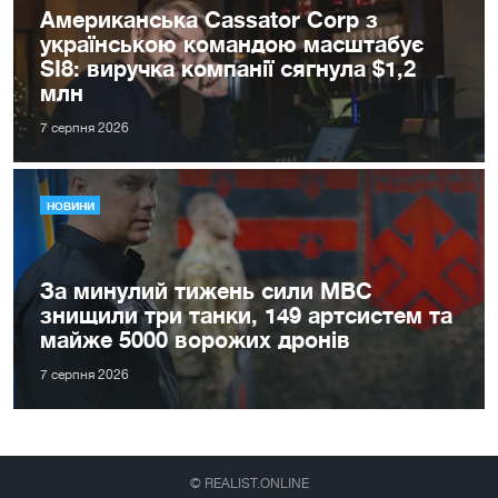
Американська Cassator Corp з
українською командою масштабує
SI8: виручка компанії сягнула $1,2
млн
7 серпня 2026
НОВИНИ
За минулий тижень сили МВС
знищили три танки, 149 артсистем та
майже 5000 ворожих дронів
7 серпня 2026
© REALIST.ONLINE