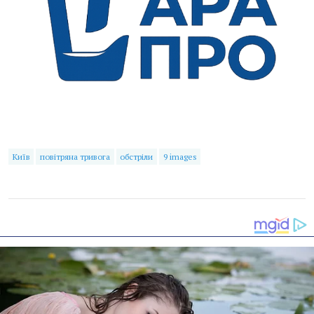
Київ
повітряна тривога
обстріли
9 images