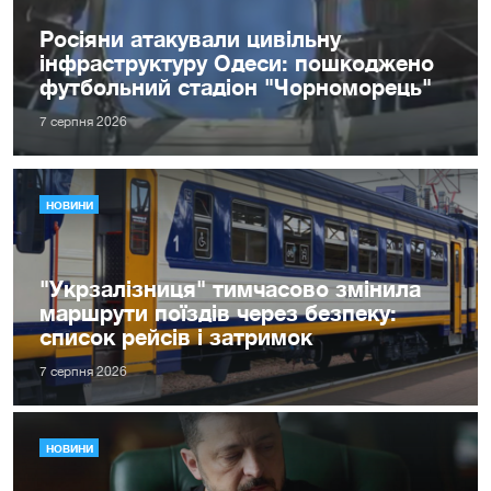
Росіяни атакували цивільну
інфраструктуру Одеси: пошкоджено
футбольний стадіон "Чорноморець"
7 серпня 2026
НОВИНИ
"Укрзалізниця" тимчасово змінила
маршрути поїздів через безпеку:
список рейсів і затримок
7 серпня 2026
НОВИНИ