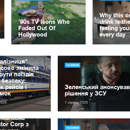
алізниця"
НОВИНИ
сово змінила
ути поїздів
 безпеку:
к рейсів і
Зеленський анонсував
имок
рішення у ЗСУ
2026
7 серпня 2026
иканська
tor Corp з
НОВИНИ