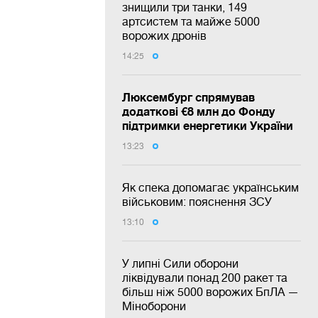
знищили три танки, 149
артсистем та майже 5000
ворожих дронів
14:25
Люксембург спрямував
додаткові €8 млн до Фонду
підтримки енергетики України
13:23
Як спека допомагає українським
військовим: пояснення ЗСУ
13:10
У липні Сили оборони
ліквідували понад 200 ракет та
більш ніж 5000 ворожих БпЛА —
Міноборони