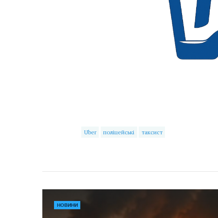
Uber
поліцейські
таксист
НОВИНИ