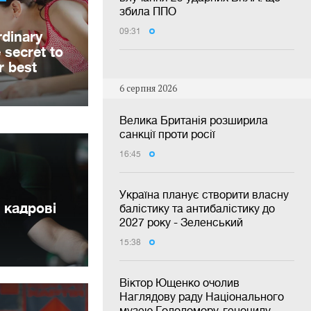
збила ППО
09:31
6 серпня 2026
Велика Британія розширила
санкції проти росії
16:45
Україна планує створити власну
 кадрові
балістику та антибалістику до
2027 року - Зеленський
15:38
Віктор Ющенко очолив
Наглядову раду Національного
музею Голодомору-геноциду —