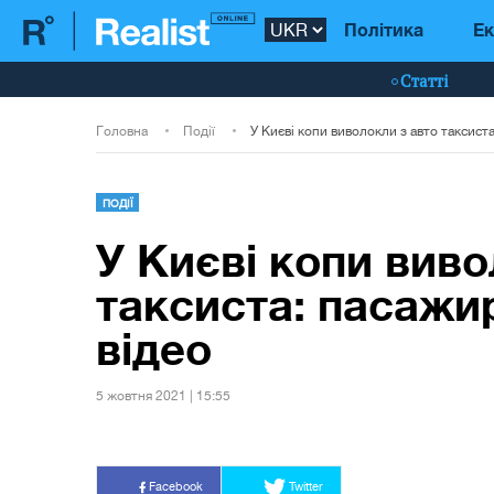
Політика
Ек
Статті
Головна
Події
ПОДІЇ
У Києві копи виво
таксиста: пасажир
відео
5 жовтня 2021 | 15:55
Facebook
Twitter