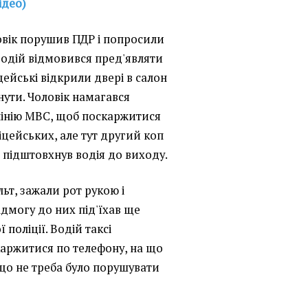
ідео)
овік порушив ПДР і попросили
Водій відмовився пред'являти
цейські відкрили двері в салон
гнути. Чоловік намагався
лінію МВС, щоб поскаржитися
іцейських, але тут другий коп
і підштовхнув водія до виходу.
ьт, зажали рот рукою і
ідмогу до них під'їхав ще
поліції. Водій таксі
каржитися по телефону, на що
 що не треба було порушувати