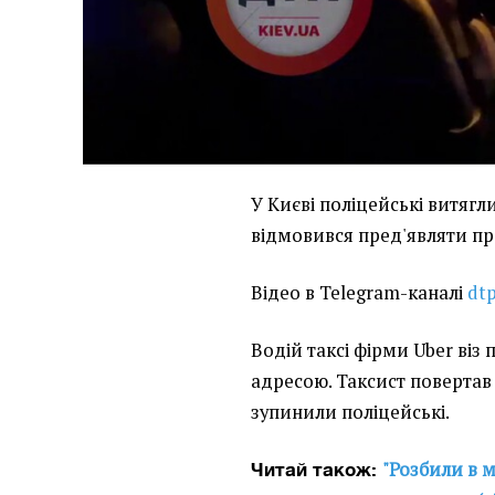
У Києві поліцейські витягл
відмовився пред'являти пр
Відео в Telegram-каналі
dtp
Водій таксі фірми Uber віз
адресою. Таксист повертав у
зупинили поліцейські.
"Розбили в м
Читай також: