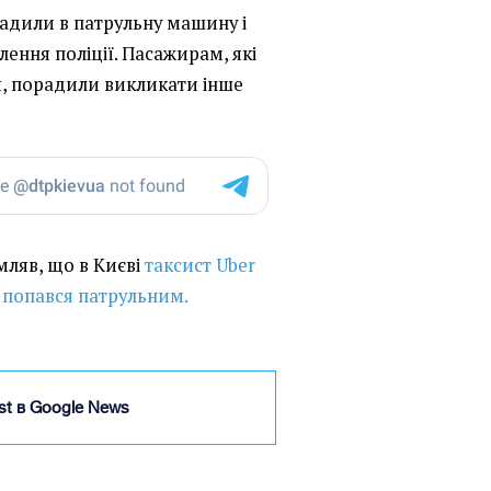
садили в патрульну машину і
лення поліції. Пасажирам, які
ся, порадили викликати інше
омляв, що в Києві
таксист Uber
е попався патрульним.
ist в Google News