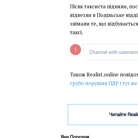
Після таксиста підняли, по
відвезли в Подільське відді
знімали те, що відбуваєть
таксі.
Також Realist.online повід
грубо порушив ПДР і тут ж
Читайте Real
Яна Порохня