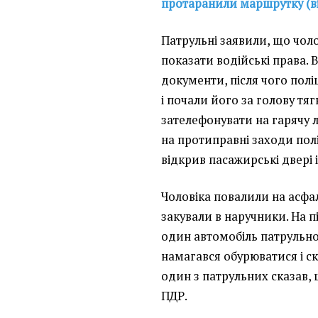
протаранили маршрутку (в
Патрульні заявили, що чол
показати водійські права. 
документи, після чого полі
і почали його за голову тя
зателефонувати на гарячу 
на протиправні заходи пол
відкрив пасажирські двері 
Чоловіка повалили на асфал
закували в наручники. На п
один автомобіль патрульної 
намагався обурюватися і с
один з патрульних сказав,
ПДР.