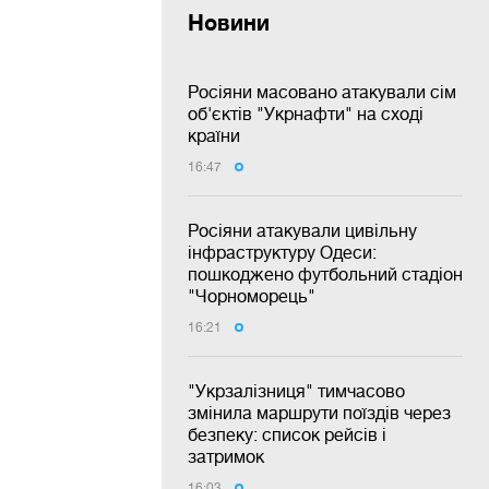
Новини
Росіяни масовано атакували сім
об'єктів "Укрнафти" на сході
країни
16:47
Росіяни атакували цивільну
інфраструктуру Одеси:
пошкоджено футбольний стадіон
"Чорноморець"
16:21
"Укрзалізниця" тимчасово
змінила маршрути поїздів через
безпеку: список рейсів і
затримок
16:03