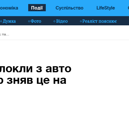
ономіка
Події
Суспільство
LifeStyle
Думка
Фото
Відео
Реаліст пояснює
У Києві копи виволокли з авто таксиста: пасажир зняв це на відео
локли з авто
 зняв це на