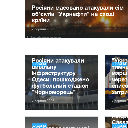
Росіяни масовано атакували сім
об'єктів "Укрнафти" на сході
країни
7 серпня 2026
Росіяни атакували
"Укрз
НОВИНИ
НОВИНИ
цивільну
тимча
інфраструктуру
маршр
Одеси: пошкоджено
через
футбольний стадіон
списо
"Чорноморець"
затр
7 серпня 2026
7 серпня 
Амер
Cassa
НОВИНИ
НОВИНИ