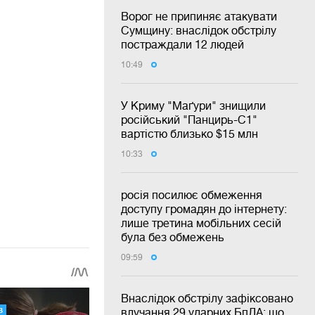
Ворог не припиняє атакувати
Сумщину: внаслідок обстрілу
постраждали 12 людей
10:49
У Криму "Маґури" знищили
російський "Панцирь-С1"
вартістю близько $15 млн
10:33
росія посилює обмеження
доступу громадян до інтернету:
лише третина мобільних сесій
була без обмежень
09:59
Внаслідок обстрілу зафіксовано
влучання 29 ударних БпЛА: що