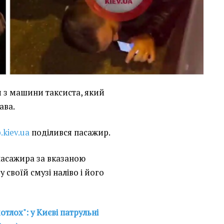
и з машини таксиста, який
ава.
.kiev.ua
поділився пасажир.
 пасажира за вказаною
 своїй смузі наліво і його
отлох": у Києві патрульні