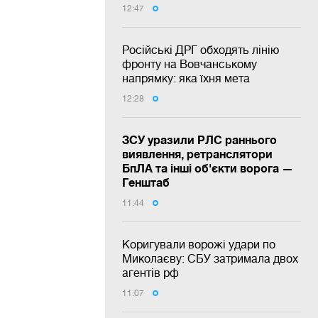
12:47
Російські ДРГ обходять лінію
фронту на Вовчанському
напрямку: яка їхня мета
12:28
ЗСУ уразили РЛС раннього
виявлення, ретранслятори
БпЛА та інші об'єкти ворога —
Генштаб
11:44
Коригували ворожі удари по
Миколаєву: СБУ затримала двох
агентів рф
11:07