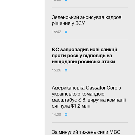
Зеленський анонсував кадрові
рішення у ЗСУ
15:42
ЄС запровадив нові санкції
проти росії у відповідь на
нещодавні російські атаки
15:26
Американська Cassator Corp з
українською командою
масштабує SI8: виручка компанії
сягнула $1,2 млн
14:35
За минулий тижень сили МВС