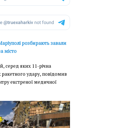
Маріуполі розбирають завали
за місто
 серед яких 11-річна
к ракетного удару, повідомив
тру екстреної медичної