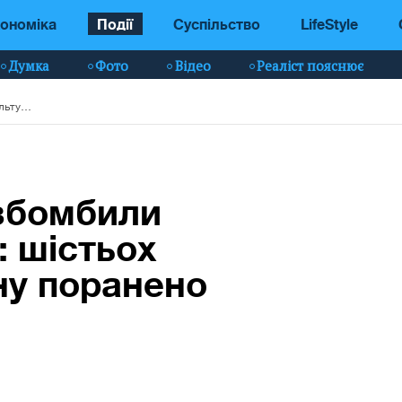
ономіка
Події
Суспільство
LifeStyle
Думка
Фото
Відео
Реаліст пояснює
На Харківщині розбомбили Будинок культури: шістьох дорослих та дитину поранено (фото, відео)
збомбили
: шістьох
ну поранено