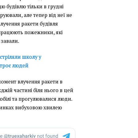
цю будівлю тільки в грудні
руювали, але тепер від неї не
 влучення ракети будівля
 працюють пожежники, які
 завали.
стріляли школу у
 троє людей
момент влучення ракети в
джій частині біля нього в цей
білі та прогулювалися люди.
инках вибуховою хвилею