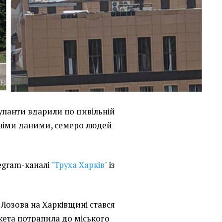
купанти вдарили по цивільній
дніми даними, семеро людей
egram-каналі
"Труха Харків"
із
 Лозова на Харківщині стався
акета потрапила до міського