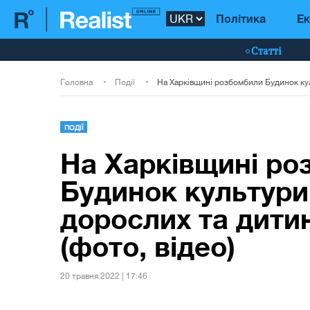
Політика
Ек
Статті
Головна
Події
ПОДІЇ
На Харківщині ро
Будинок культури
дорослих та дити
(фото, відео)
20 травня 2022 | 17:46