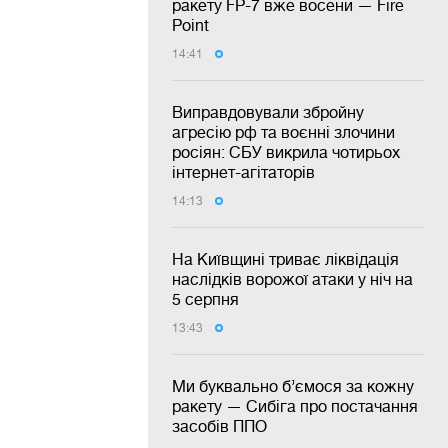
ракету FP-7 вже восени — Fire
Point
14:41
Виправдовували збройну
агресію рф та воєнні злочини
росіян: СБУ викрила чотирьох
інтернет-агітаторів
14:13
На Київщині триває ліквідація
наслідків ворожої атаки у ніч на
5 серпня
13:43
Ми буквально б’ємося за кожну
ракету — Сибіга про постачання
засобів ППО