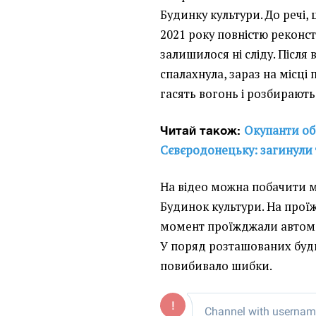
Будинку культури. До речі, 
2021 року повністю реконст
залишилося ні сліду. Після
спалахнула, зараз на місці
гасять вогонь і розбирають
Окупанти об
Читай також:
Сєвєродонецьку: загинули
На відео можна побачити 
Будинок культури. На проїж
момент проїжджали автомо
У поряд розташованих буд
повибивало шибки.