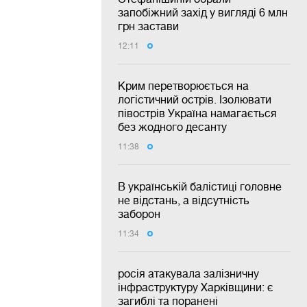
запобіжний захід у вигляді 6 млн
грн застави
12:11
Крим перетворюється на
логістичний острів. Ізолювати
півострів Україна намагається
без жодного десанту
11:38
В українській балістиці головне
не відстань, а відсутність
заборон
11:34
росія атакувала залізничну
інфраструктуру Харківщини: є
загиблі та поранені