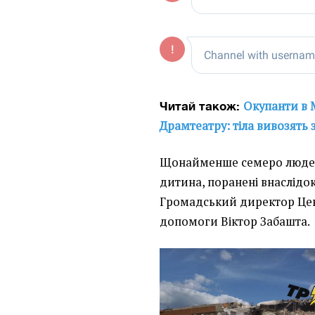
Окупанти в 
Читай також:
Драмтеатру: тіла вивозять 
Щонайменше семеро людей,
дитина, поранені внаслідо
Громадський директор Цен
допомоги Віктор Забашта.