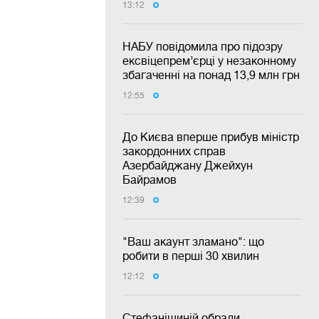
13:12
НАБУ повідомила про підозру
ексвіцепрем’єрці у незаконному
збагаченні на понад 13,9 млн грн
12:55
До Києва вперше прибув міністр
закордонних справ
Азербайджану Джейхун
Байрамов
12:39
"Ваш акаунт зламано": що
робити в перші 30 хвилин
12:12
Стефанішиній обрали