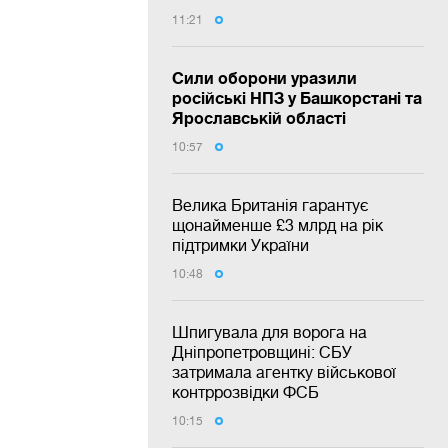
11:21
Сили оборони уразили
російські НПЗ у Башкорстані та
Ярославській області
10:57
Велика Британія гарантує
щонайменше £3 млрд на рік
підтримки України
10:48
Шпигувала для ворога на
Дніпропетровщині: СБУ
затримала агентку військової
контррозвідки ФСБ
10:15