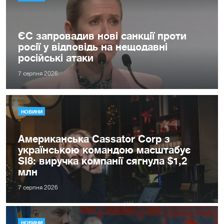
ЄС запровадив нові санкції проти
росії у відповідь на нещодавні
російські атаки
7 серпня 2026
НОВИНИ
Американська Cassator Corp з
українською командою масштабує
SI8: виручка компанії сягнула $1,2
млн
7 серпня 2026
НОВИНИ