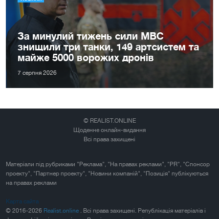
За минулий тижень сили МВС
знищили три танки, 149 артсистем та
майже 5000 ворожих дронів
7 серпня 2026
© REALIST.ONLINE
Щоденне онлайн-видання
Всі права захищені
Матеріали під рубриками "Реклама", "На правах реклами", "PR", "Спонсор
проекту", "Партнер проекту", "Новини компаній", "Позиція" публікуються
на правах реклами
Карта сайта
© 2016-2026
Realist.online
. Всі права захищені. Републікація матеріалів і