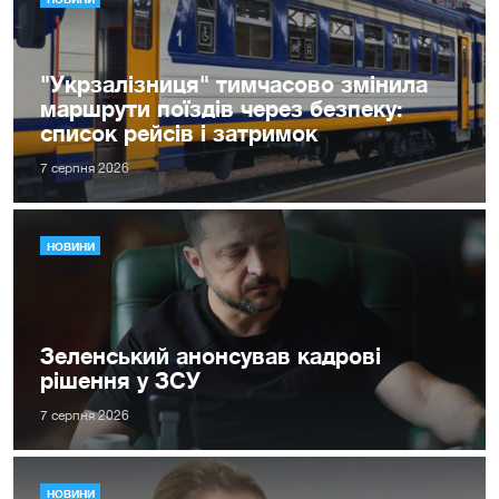
"Укрзалізниця" тимчасово змінила
маршрути поїздів через безпеку:
список рейсів і затримок
7 серпня 2026
НОВИНИ
Зеленський анонсував кадрові
рішення у ЗСУ
7 серпня 2026
НОВИНИ