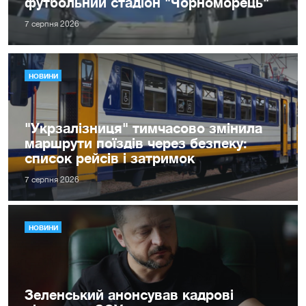
футбольний стадіон "Чорноморець"
7 серпня 2026
НОВИНИ
"Укрзалізниця" тимчасово змінила
маршрути поїздів через безпеку:
список рейсів і затримок
7 серпня 2026
НОВИНИ
Зеленський анонсував кадрові