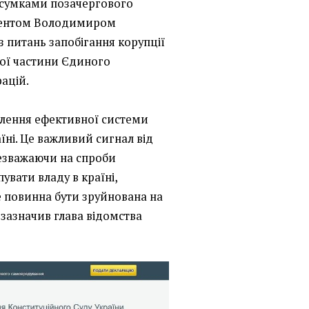
дсумками позачергового
зидентом Володимиром
з питань запобігання корупції
ної частини Єдиного
ацій.
влення ефективної системи
аїні. Це важливий сигнал від
незважаючи на спроби
увати владу в країні,
 повинна бути зруйнована на
 зазначив глава відомства