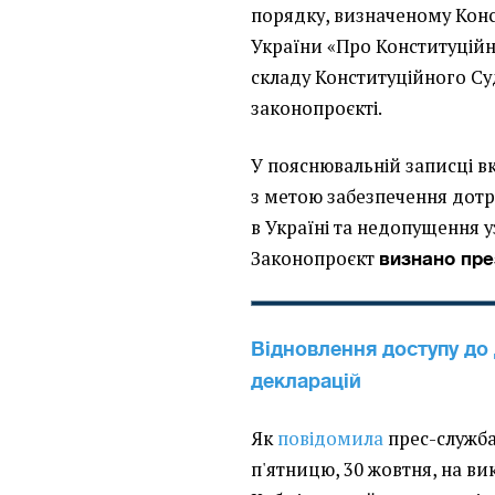
порядку, визначеному Конс
України «Про Конституційн
складу Конституційного Суд
законопроєкті.
У пояснювальній записці в
з метою забезпечення дот
в Україні та недопущення 
Законопроєкт
визнано пре
Відновлення доступу до
декларацій
Як
повідомила
прес-служба 
п'ятницю, 30 жовтня, на в