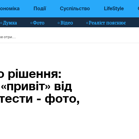
ономіка
Події
Суспільство
LifeStyle
Думка
Фото
Відео
Реаліст пояснює
Ціна скандального рішення: КСУ вже отримав «привіт» від Зеленського і протести - фото, відео
о рішення:
привіт» від
тести - фото,