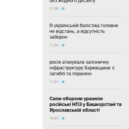
без жодного десанту
11:38
В українській балістиці головне
не відстань, а відсутність
заборон
11:34
росія атакувала залізничну
інфраструктуру Харківщини: є
загиблі та поранені
11:21
Сили оборони уразили
російські НПЗ у Башкорстані та
Ярославській області
10:57