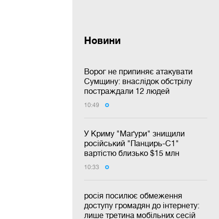
Новини
Ворог не припиняє атакувати
Сумщину: внаслідок обстрілу
постраждали 12 людей
10:49
У Криму "Маґури" знищили
російський "Панцирь-С1"
вартістю близько $15 млн
10:33
росія посилює обмеження
доступу громадян до інтернету:
лише третина мобільних сесій