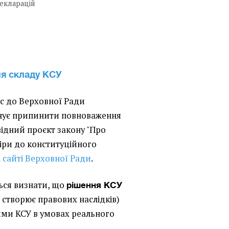
екларацій
я складу КСУ
с до Верховної Ради
нує припинити повноваження
овідний
проєкт закону "Про
віри до конституційного
а
сайті Верховної Ради
.
ься визнати, що
рішення КСУ
 створює правових наслідків)
ями КСУ в умовах реального