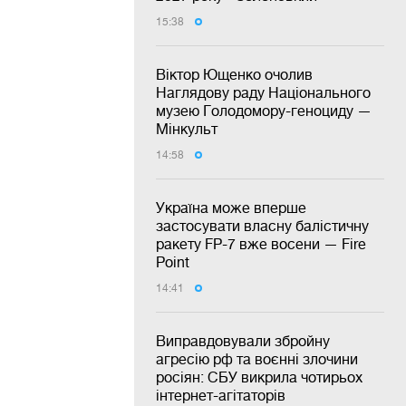
15:38
Віктор Ющенко очолив
Наглядову раду Національного
музею Голодомору-геноциду —
Мінкульт
14:58
Україна може вперше
застосувати власну балістичну
ракету FP-7 вже восени — Fire
Point
14:41
Виправдовували збройну
агресію рф та воєнні злочини
росіян: СБУ викрила чотирьох
інтернет-агітаторів