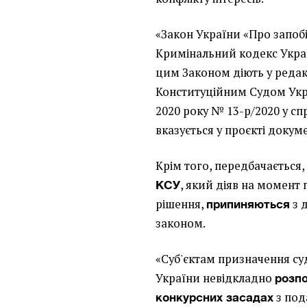
«Закон України «Про запобі
Кримінальний кодекс Украї
цим Законом діють у редак
Конституційним Судом Укра
2020 року № 13-р/2020 у спр
вказується у проєкті докум
Крім того, передбачається
, який діяв на момент
КСУ
рішення,
з 
припиняються
законом.
«Суб'єктам призначення су
України невідкладно
розпо
з под
конкурсних засадах