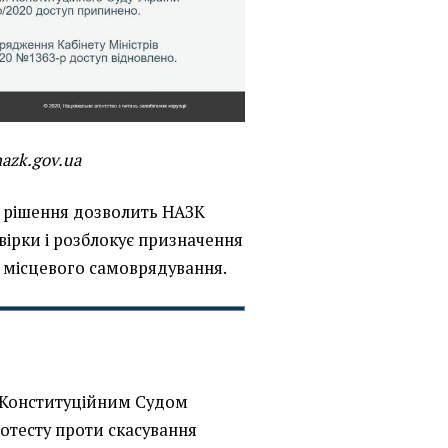
nazk.gov.ua
е рішення дозволить НАЗК
вірки і розблокує призначення
і місцевого самоврядування.
 Конституційним Судом
ротесту проти скасування