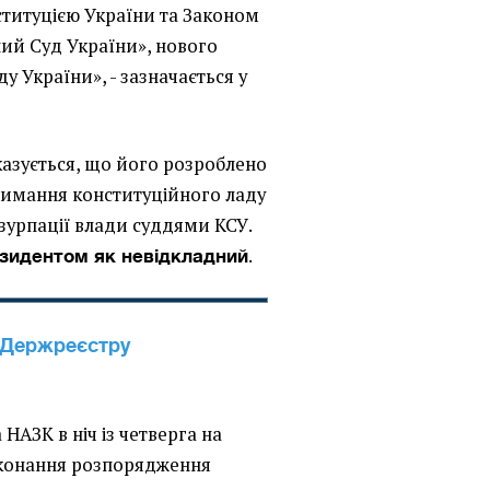
титуцією України та Законом
ий Суд України», нового
у України», - зазначається у
казується, що його розроблено
римання конституційного ладу
узурпації влади суддями КСУ.
.
зидентом як невідкладний
 Держреєстру
НАЗК в ніч із четверга на
иконання розпорядження