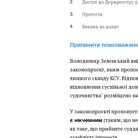
Доступ до Держреєстру д
Протести
Виклик на допит
Припинити повноваженн
Володимир Зеленський вні
законопроєкт, яким пропо
чинного складу КСУ. Відп
відновлення суспільної до
судочинства" розміщено н
У законопроєкті пропонуєт
(таким, що не
є нікчемним
як таке, що прийняте судд
конфлікту інтересів.