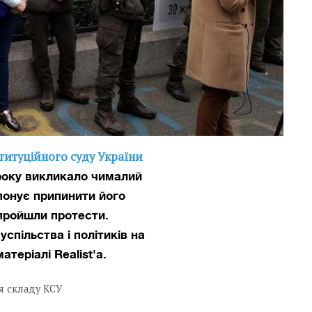
титуційного суду України
 року викликало чималий
понує припинити його
пройшли протести.
спільства і політиків на
атеріалі Realist'а.
 складу КСУ