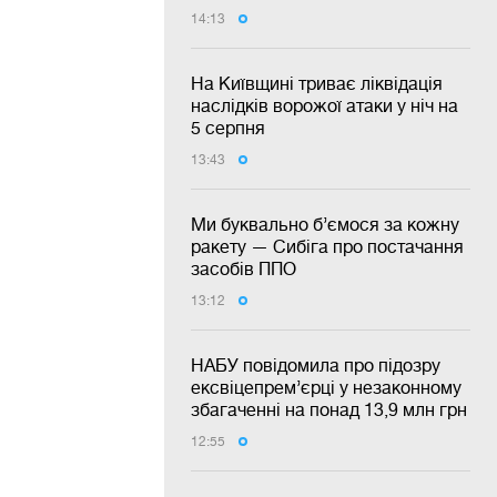
14:13
На Київщині триває ліквідація
наслідків ворожої атаки у ніч на
5 серпня
13:43
Ми буквально б’ємося за кожну
ракету — Сибіга про постачання
засобів ППО
13:12
НАБУ повідомила про підозру
ексвіцепрем’єрці у незаконному
збагаченні на понад 13,9 млн грн
12:55