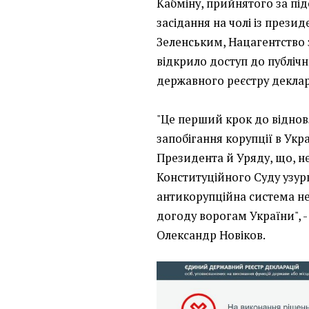
Кабміну, прийнятого за пі
засідання на чолі із пре
Зеленським, Нацагентство 
відкрило доступ до публіч
державного реєстру деклар
"Це перший крок до відно
запобігання корупції в Укр
Президента й Уряду, що, 
Конституційного Суду узурп
антикорупційна система не
догоду ворогам України", -
Олександр Новіков.