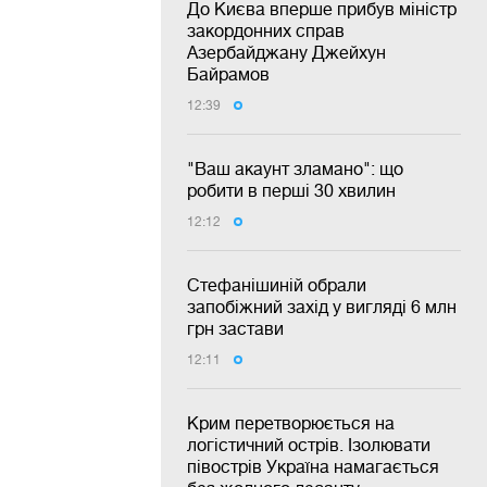
До Києва вперше прибув міністр
закордонних справ
Азербайджану Джейхун
Байрамов
12:39
"Ваш акаунт зламано": що
робити в перші 30 хвилин
12:12
Стефанішиній обрали
запобіжний захід у вигляді 6 млн
грн застави
12:11
Крим перетворюється на
логістичний острів. Ізолювати
півострів Україна намагається