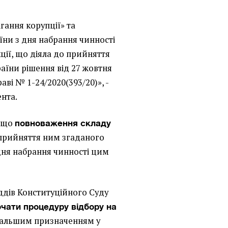
гання корупції» та
ни з дня набрання чинності
ції, що діяла до прийняття
їни рішення від 27 жовтня
аві № 1-24/2020(393/20)», -
ента.
, що
повноваження складу
 прийняття ним згаданого
дня набрання чинності цим
ддів Конституційного Суду
чати процедуру відбору на
альшим призначенням у