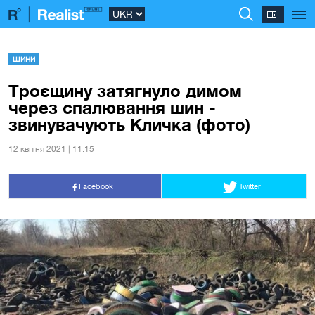
ШИНИ
Троєщину затягнуло димом
через спалювання шин -
звинувачують Кличка (фото)
12 квiтня 2021 | 11:15
Facebook
Twitter