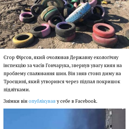
Єгор Фірсов, який очолював Державну екологічну
інспекцію за часiв Гончарука, звернув увагу киян на
проблему спалювання шин. Він зняв стовп диму на
Троєщині, який утворився через підпал покришок
підлітками.
Знімки вiн
опублікував
у себе в Facebook.