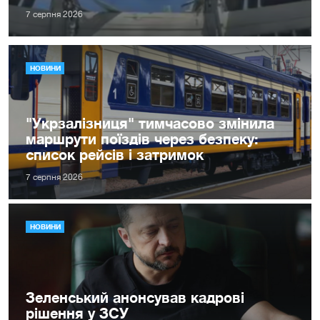
7 серпня 2026
НОВИНИ
"Укрзалізниця" тимчасово змінила
маршрути поїздів через безпеку:
список рейсів і затримок
7 серпня 2026
НОВИНИ
Зеленський анонсував кадрові
рішення у ЗСУ