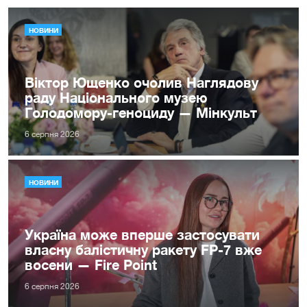
НОВИНИ
Віктор Ющенко очолив Наглядову
раду Національного музею
Голодомору-геноциду — Мінкульт
6 серпня 2026
НОВИНИ
Україна може вперше застосувати
власну балістичну ракету FP-7 вже
восени — Fire Point
6 серпня 2026