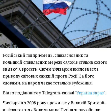
Російський підприємець, співзасновник та
колишній співвласник мережі салонів стільникового
зв'язку "Євросєть" Євген Чичваркін висловився з
приводу світових санкцій проти Росії. За його
словами, на народ чекає тотальне зубожіння.
Відео поділилися у Telegram-каналі
"Україна зараз".
Чичваркін з 2008 року проживає у Великій Британії,
а після того, як Володимира Путіна знову обрали