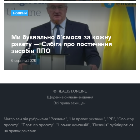
НОВИНИ
Ми буквально б’ємося за кожну
ракету — Сибіга про постачання
засобів ППО
6 серпня 2026
© REALIST.ONLINE
Щоденне онлайн-видання
Всі права захищені
Матеріали під рубриками "Реклама", "На правах реклами", "PR", "Спонсор
проекту", "Партнер проекту", "Новини компаній", "Позиція" публікуються
на правах реклами