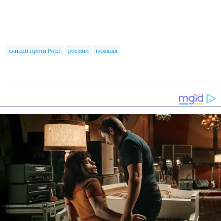
санкції проти Росії
росіяни
ізоляція