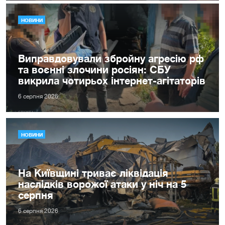
НОВИНИ
Виправдовували збройну агресію рф
та воєнні злочини росіян: СБУ
викрила чотирьох інтернет-агітаторів
6 серпня 2026
НОВИНИ
На Київщині триває ліквідація
наслідків ворожої атаки у ніч на 5
серпня
6 серпня 2026