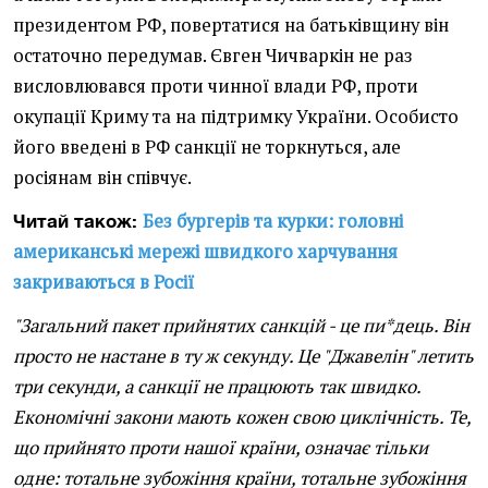
президентом РФ, повертатися на батьківщину він
остаточно передумав. Євген Чичваркін не раз
висловлювався проти чинної влади РФ, проти
окупації Криму та на підтримку України. Особисто
його введені в РФ санкції не торкнуться, але
росіянам він співчує.
Без бургерів та курки: головні
Читай також:
американські мережі швидкого харчування
закриваються в Росії
"Загальний пакет прийнятих санкцій - це пи*дець. Він
просто не настане в ту ж секунду. Це "Джавелін" летить
три секунди, а санкції не працюють так швидко.
Економічні закони мають кожен свою циклічність. Те,
що прийнято проти нашої країни, означає тільки
одне: тотальне зубожіння країни, тотальне зубожіння