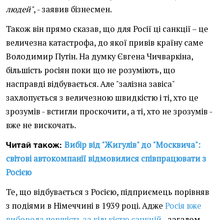
людей"
, - заявив бізнесмен.
Також він прямо сказав, що для Росії ці санкції – це
величезна катастрофа, до якої привів країну саме
Володимир Путін. На думку Євгена Чичваркіна,
більшість росіян поки що не розуміють, що
насправді відбувається. Але "залізна завіса"
захлопується з величезною швидкістю і ті, хто це
зрозумів - встигли проскочити, а ті, хто не зрозумів -
вже не вискочать.
Вибір від "Жигулів" до "Москвича":
Читай також:
світові автокомпанії відмовилися співпрацювати з
Росією
Те, що відбувається з Росією, підприємець порівняв
з подіями в Німеччині в 1939 році. Адже
Росія вже
виборола першість за кількістю санкцій
- загалом