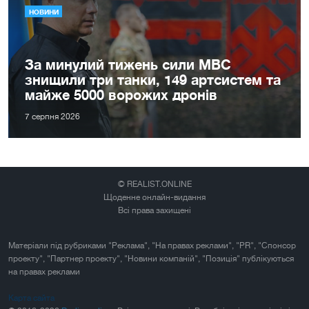
НОВИНИ
За минулий тижень сили МВС
знищили три танки, 149 артсистем та
майже 5000 ворожих дронів
7 серпня 2026
© REALIST.ONLINE
Щоденне онлайн-видання
Всі права захищені
Матеріали під рубриками "Реклама", "На правах реклами", "PR", "Спонсор
проекту", "Партнер проекту", "Новини компаній", "Позиція" публікуються
на правах реклами
Карта сайта