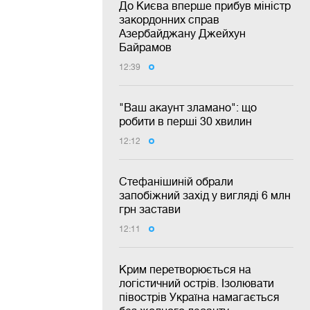
До Києва вперше прибув міністр
закордонних справ
Азербайджану Джейхун
Байрамов
12:39
"Ваш акаунт зламано": що
робити в перші 30 хвилин
12:12
Стефанішиній обрали
запобіжний захід у вигляді 6 млн
грн застави
12:11
Крим перетворюється на
логістичний острів. Ізолювати
півострів Україна намагається