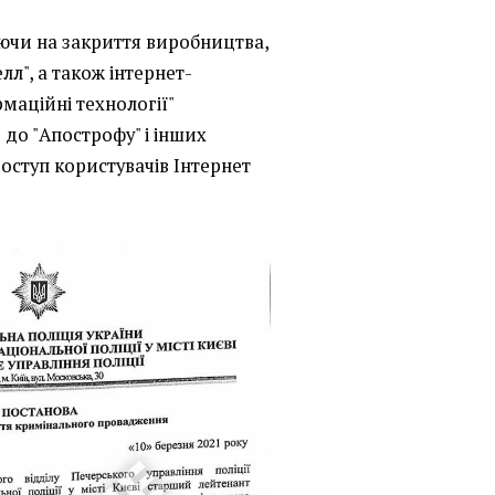
аючи на закриття виробництва,
л", а також інтернет-
рмаційні технології"
 до "Апострофу" і інших
оступ користувачів Інтернет