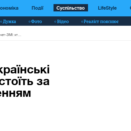
ономіка
Події
Суспільство
LifeStyle
Думка
Фото
Відео
Реаліст пояснює
Суд заблокував українські інтернет-ЗМІ: хто стоїть за скандальним рішенням
країнські
стоїть за
енням