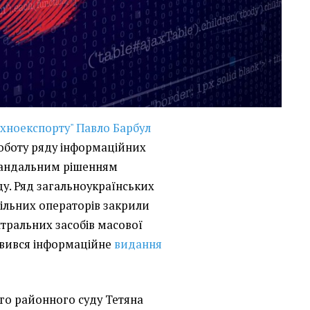
хноекспорту" Павло Барбул
оботу ряду інформаційних
кандальним рішенням
у. Ряд загальноукраїнських
більних операторів закрили
нтральних засобів масової
явився інформаційне
видання
го районного суду Тетяна