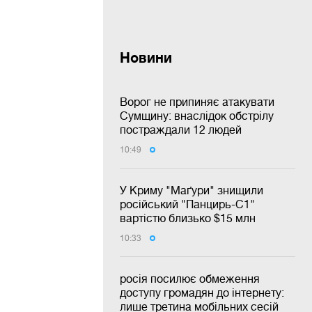
Новини
Ворог не припиняє атакувати
Сумщину: внаслідок обстрілу
постраждали 12 людей
10:49
У Криму "Маґури" знищили
російський "Панцирь-С1"
вартістю близько $15 млн
10:33
росія посилює обмеження
доступу громадян до інтернету:
лише третина мобільних сесій