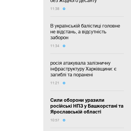
без жодного десанту
11:38
В українській балістиці головне
не відстань, а відсутність
заборон
11:34
росія атакувала залізничну
інфраструктуру Харківщини: є
загиблі та поранені
11:21
Сили оборони уразили
російські НПЗ у Башкорстані та
Ярославській області
10:57