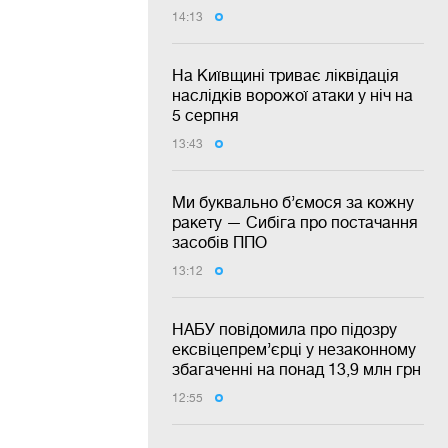
14:13
На Київщині триває ліквідація
наслідків ворожої атаки у ніч на
5 серпня
13:43
Ми буквально б’ємося за кожну
ракету — Сибіга про постачання
засобів ППО
13:12
НАБУ повідомила про підозру
ексвіцепрем’єрці у незаконному
збагаченні на понад 13,9 млн грн
12:55