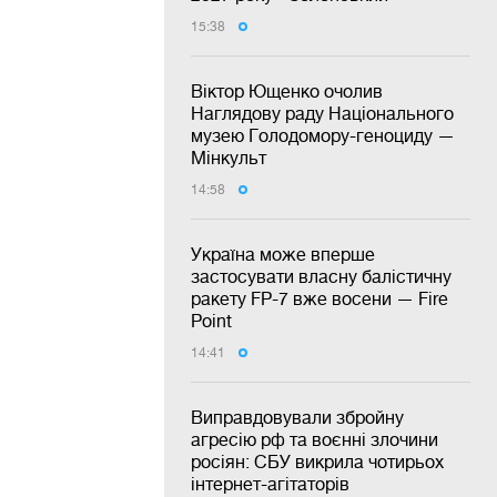
15:38
Віктор Ющенко очолив
Наглядову раду Національного
музею Голодомору-геноциду —
Мінкульт
14:58
Україна може вперше
застосувати власну балістичну
ракету FP-7 вже восени — Fire
Point
14:41
Виправдовували збройну
агресію рф та воєнні злочини
росіян: СБУ викрила чотирьох
інтернет-агітаторів