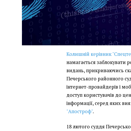
Колишній керівник "Спецте
намагається заблокувати р
видань, прикриваючись с
Печерського районного суд
інтернет-провайдерів і мо
доступ користувачів до це
інформації, серед яких ви
"Апостроф"
.
18 лютого суддя Печерсько