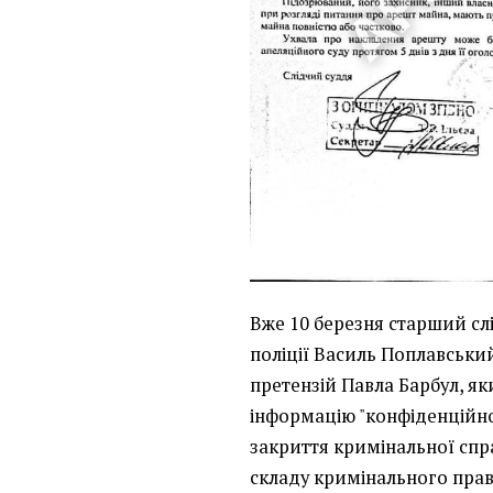
Вже 10 березня старший сл
поліції Василь Поплавський
претензій Павла Барбул, як
інформацію "конфіденційн
закриття кримінальної спра
складу кримінального пра