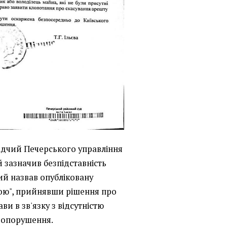
ідчий Печерського управління
 зазначив безпідставність
ий назвав опубліковану
ою", прийнявши рішення про
ви в зв'язку з відсутністю
вопорушення.