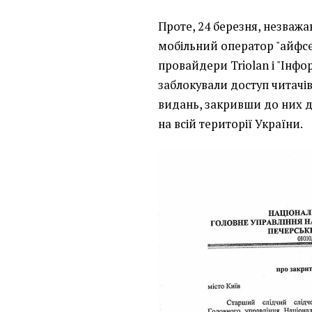
Проте, 24 березня, незваж
мобільний оператор "айфсел
провайдери Triolan і "Інфо
заблокували доступ читачів
видань, закривши до них д
на всій території України.