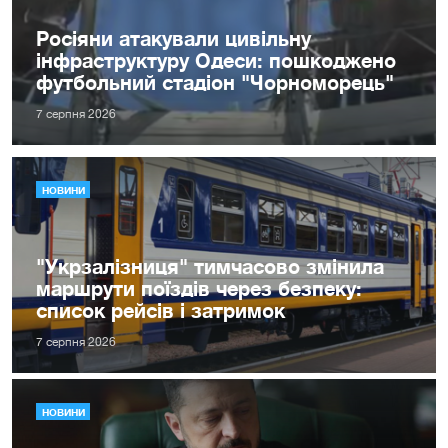
Росіяни атакували цивільну
інфраструктуру Одеси: пошкоджено
футбольний стадіон "Чорноморець"
7 серпня 2026
НОВИНИ
"Укрзалізниця" тимчасово змінила
маршрути поїздів через безпеку:
список рейсів і затримок
7 серпня 2026
НОВИНИ