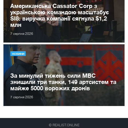
Американська Cassator Corp з
українською командою масштабує
SI8: виручка компанії сягнула $1,2
млн
7 серпня 2026
НОВИНИ
За минулий тижень сили МВС
знищили три танки, 149 артсистем та
майже 5000 ворожих дронів
7 серпня 2026
© REALIST.ONLINE