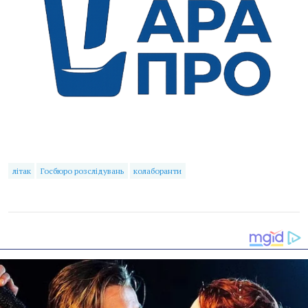
літак
Госбюро розслідувань
колаборанти