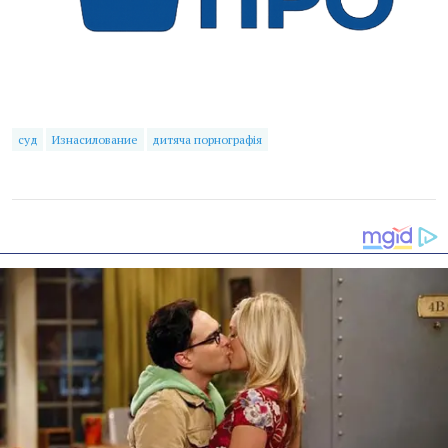
суд
Изнасилование
дитяча порнографія