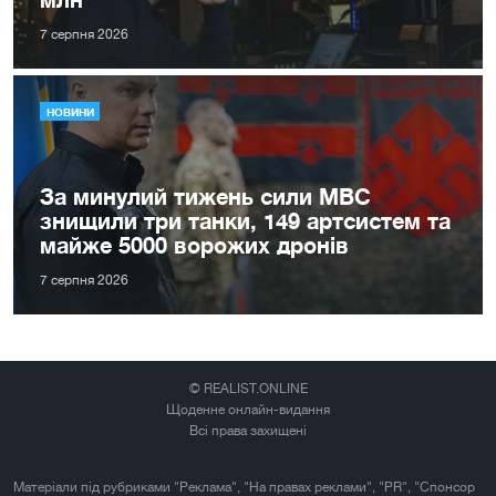
7 серпня 2026
НОВИНИ
За минулий тижень сили МВС
знищили три танки, 149 артсистем та
майже 5000 ворожих дронів
7 серпня 2026
© REALIST.ONLINE
Щоденне онлайн-видання
Всі права захищені
Матеріали під рубриками "Реклама", "На правах реклами", "PR", "Спонсор