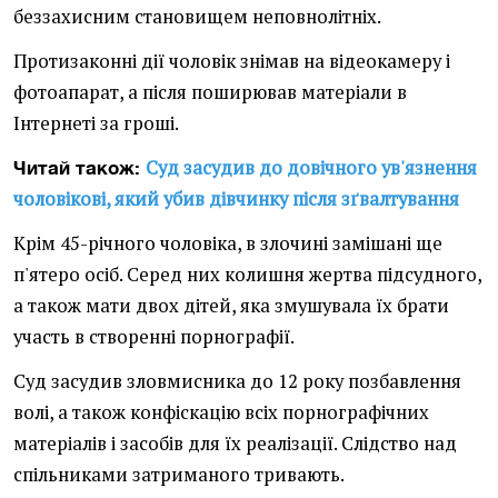
беззахисним становищем неповнолітніх.
Протизаконні дії чоловік знімав на відеокамеру і
фотоапарат, а після поширював матеріали в
Інтернеті за гроші.
Суд засудив до довічного ув'язнення
Читай також:
чоловікові, який убив дівчинку після зґвалтування
Крім 45-річного чоловіка, в злочині замішані ще
п'ятеро осіб. Серед них колишня жертва підсудного,
а також мати двох дітей, яка змушувала їх брати
участь в створенні порнографії.
Суд засудив зловмисника до 12 року позбавлення
волі, а також конфіскацію всіх порнографічних
матеріалів і засобів для їх реалізації. Слідство над
спільниками затриманого тривають.