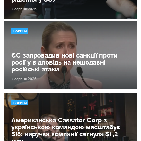
7 серпня 2026
НОВИНИ
ЄС запровадив нові санкції проти
росії у відповідь на нещодавні
російські атаки
7 серпня 2026
НОВИНИ
Американська Cassator Corp з
українською командою масштабує
SI8: виручка компанії сягнула $1,2
млн