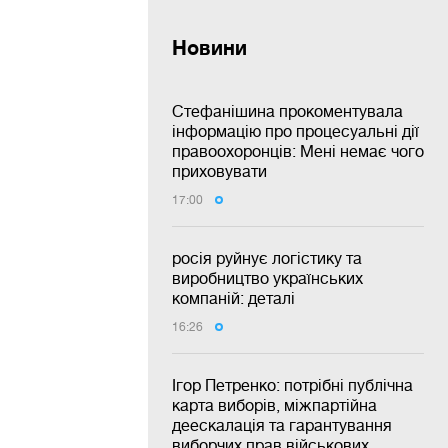
Новини
Стефанішина прокоментувала
інформацію про процесуальні дії
правоохоронців: Мені немає чого
приховувати
17:00
росія руйнує логістику та
виробництво українських
компаній: деталі
16:26
Ігор Петренко: потрібні публічна
карта виборів, міжпартійна
деескалація та гарантування
виборчих прав військових