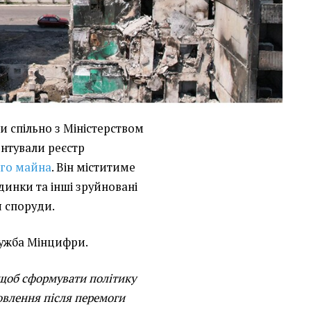
и спільно з Міністерством
нтували реєстр
го майна
. Він міститиме
динки та інші зруйновані
я споруди.
ужба Мінцифри.
, щоб сформувати політику
новлення після перемоги