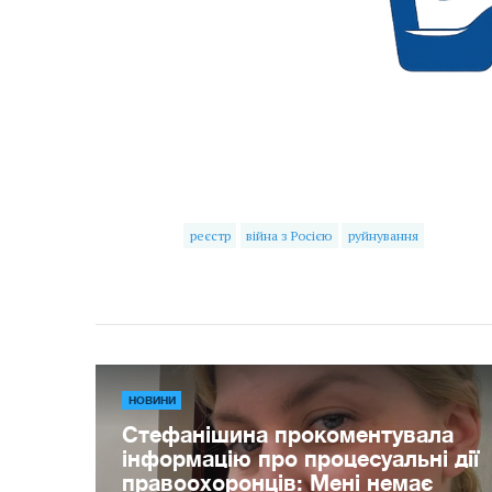
реєстр
війна з Росією
руйнування
НОВИНИ
Стефанішина прокоментувала
інформацію про процесуальні дії
правоохоронців: Мені немає