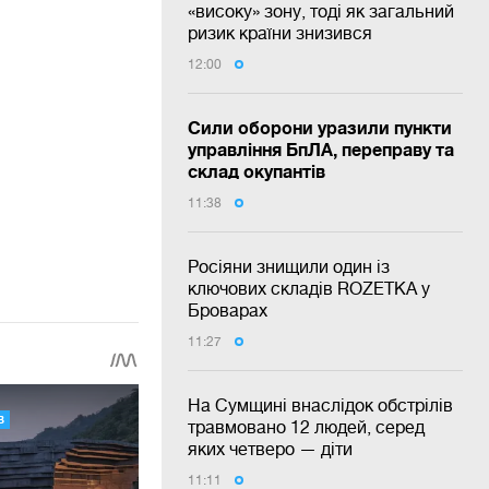
«високу» зону, тоді як загальний
ризик країни знизився
12:00
Сили оборони уразили пункти
управління БпЛА, переправу та
склад окупантів
11:38
Росіяни знищили один із
ключових складів ROZETKA у
Броварах
11:27
На Сумщині внаслідок обстрілів
травмовано 12 людей, серед
яких четверо — діти
11:11