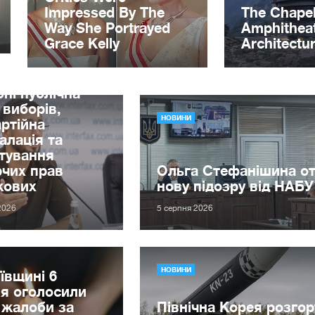
Петренко:
бні публічна
 виборів,
НОВИНИ
ртійна
алація та
тування
чих прав
Ольга Стефанішина о
кових
нову підозру від НАБ
2026
5 серпня 2026
НОВИНИ
ївщині 6
я оголосили
 жалоби за
Північна Корея розгорт