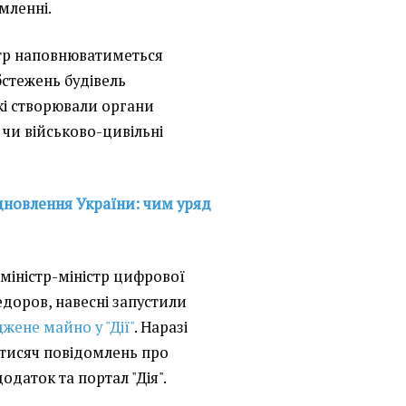
омленні.
стр наповнюватиметься
стежень будівель
кі створювали органи
чи військово-цивільні
дновлення України: чим уряд
 міністр-міністр цифрової
доров, навесні запустили
ене майно у "Дії"
. Наразі
 тисяч повідомлень про
даток та портал "Дія".