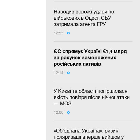
Наводив ворожі удари по
військових в Одесі: СБУ
затримала агента ГРУ
12:55
ЄС спрямує Україні €1,4 млрд
за рахунок заморожених
російських активів
12:14
У Києві та області погіршилася
якість повітря після нічної атаки
— МОЗ
12:00
«Об’єднана Україна»: ризик
поляризації вперше вийшов у