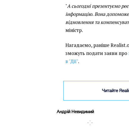
"
А сьогодні презентуємо реє
інформацію. Вона допоможе
відновлення та компенсува
міністр.
Нагадаємо, раніше Realist.
зможуть подати заяви про
в "Дії"
.
Читайте Real
Андрій Невидимий