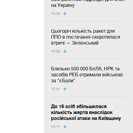
на Україну
14:55
Цьогоріч кількість ракет для
ППО в постачанні скоротилася
втричі — Зеленський
14:09
Близько 500 000 БпЛА, НРК та
засобів РЕБ отримали військові
за "єБали"
13:47
До 16 осіб збільшилася
кількість жертв внаслідок
російської атаки на Київщину
13:17