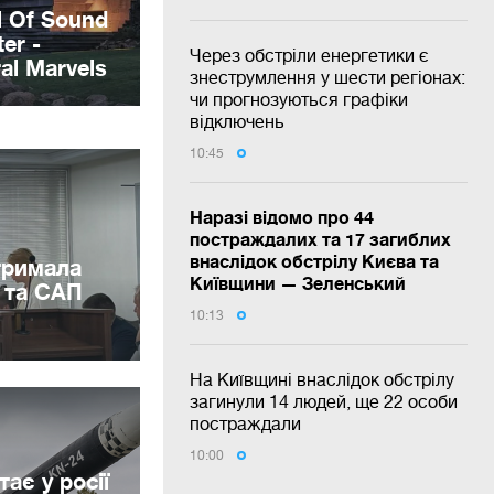
Через обстріли енергетики є
знеструмлення у шести регіонах:
чи прогнозуються графіки
відключень
10:45
Наразі відомо про 44
постраждалих та 17 загиблих
внаслідок обстрілу Києва та
тримала
Київщини — Зеленський
У та САП
10:13
На Київщині внаслідок обстрілу
загинули 14 людей, ще 22 особи
постраждали
10:00
ає у росії