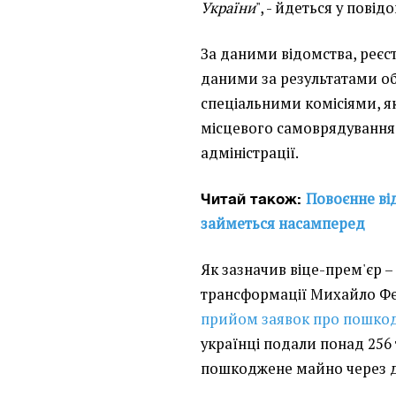
України
", - йдеться у повід
За даними відомства, реє
даними за результатами об
спеціальними комісіями, я
місцевого самоврядування 
адміністрації.
Повоєнне ві
Читай також:
займеться насамперед
Як зазначив віце-прем'єр –
трансформації Михайло Фе
прийом заявок про пошкодж
українці подали понад 256
пошкоджене майно через до