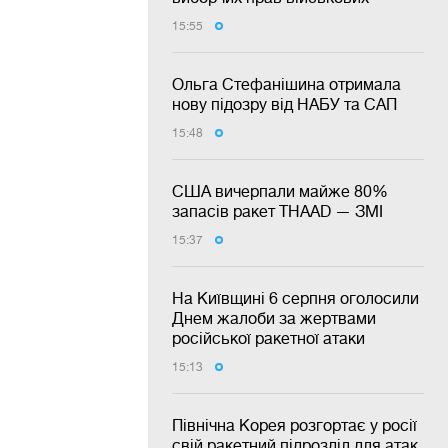
15:55
Ольга Стефанішина отримала
нову підозру від НАБУ та САП
15:48
США вичерпали майже 80%
запасів ракет THAAD — ЗМІ
15:37
На Київщині 6 серпня оголосили
Днем жалоби за жертвами
російської ракетної атаки
15:13
Північна Корея розгортає у росії
свій ракетний підрозділ для атак