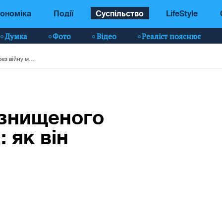
ономіка
Події
Суспільство
LifeStyle
Думка
Фото
Відео
Реаліст пояснює
Створено Реєстр знищеного через війну майна: як він працюватиме
 знищеного
 як він