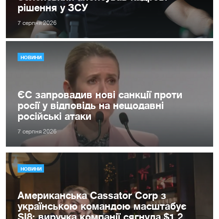
рішення у ЗСУ
7 серпня 2026
НОВИНИ
ЄС запровадив нові санкції проти
росії у відповідь на нещодавні
російські атаки
7 серпня 2026
НОВИНИ
Американська Cassator Corp з
українською командою масштабує
SI8: виручка компанії сягнула $1,2