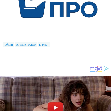
обман
війна з Росією
шахраї