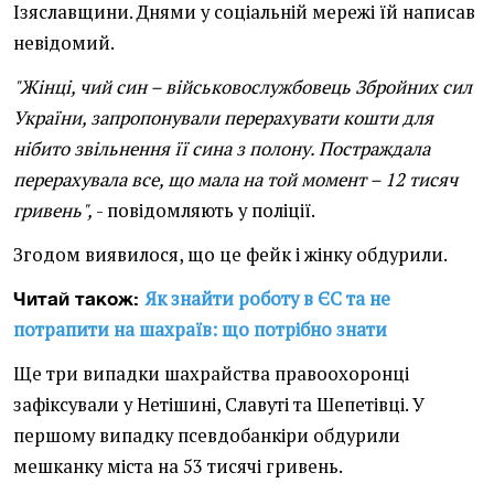
Ізяславщини. Днями у соціальній мережі їй написав
невідомий.
"Жінці, чий син – військовослужбовець Збройних сил
України, запропонували перерахувати кошти для
нібито звільнення її сина з полону. Постраждала
перерахувала все, що мала на той момент – 12 тисяч
гривень",
- повідомляють у поліції.
Згодом виявилося, що це фейк і жінку обдурили.
Як знайти роботу в ЄС та не
Читай також:
потрапити на шахраїв: що потрібно знати
Ще три випадки шахрайства правоохоронці
зафіксували у Нетішині, Славуті та Шепетівці. У
першому випадку псевдобанкіри обдурили
мешканку міста на 53 тисячі гривень.