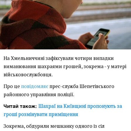
На Хмельниччині зафіксували чотири випадки
виманювання шахраями грошей, зокрема - у матері
військовослужбовця.
Про це
повідомляє
прес-служба Шепетівського
районного управління поліції.
Шахраї на Київщині пропонують за
Читай також:
гроші розмінувати приміщення
Зокрема, обдурили мешканку одного із сіл