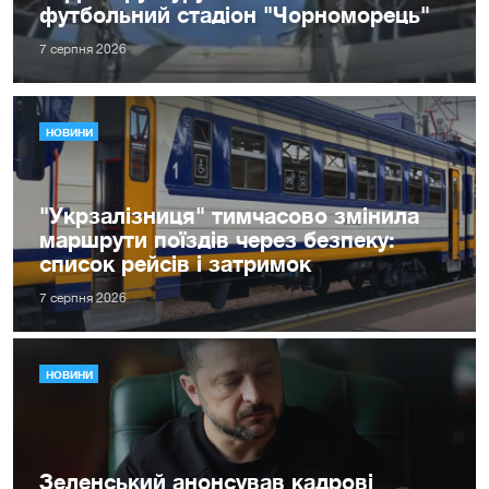
футбольний стадіон "Чорноморець"
7 серпня 2026
НОВИНИ
"Укрзалізниця" тимчасово змінила
маршрути поїздів через безпеку:
список рейсів і затримок
7 серпня 2026
НОВИНИ
Зеленський анонсував кадрові