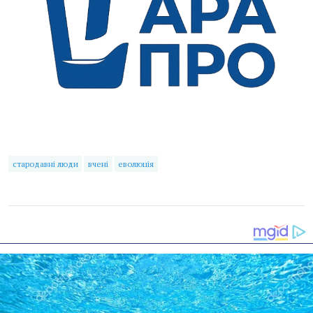
стародавні люди
вчені
еволюція