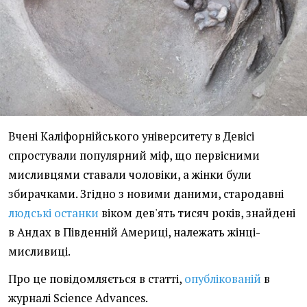
Вчені Каліфорнійського університету в Девісі
спростували популярний міф, що первісними
мисливцями ставали чоловіки, а жінки були
збирачками. Згідно з новими даними, стародавні
людські останки
віком дев'ять тисяч років, знайдені
в Андах в Південній Америці, належать жінці-
мисливиці.
Про це повідомляється в статті,
опублікованій
в
журналі Science Advances.