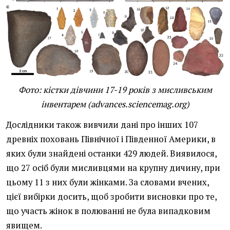
Фото: кістки дівчини 17-19 років з мисливським
інвентарем (advances.sciencemag.org)
Дослідники також вивчили дані про інших 107
древніх поховань Північної і Південної Америки, в
яких були знайдені останки 429 людей. Виявилося,
що 27 осіб були мисливцями на крупну дичину, при
цьому 11 з них були жінками. За словами вчених,
цієї вибірки досить, щоб зробити висновки про те,
що участь жінок в полюванні не була випадковим
явищем.