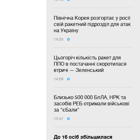
Північна Корея розгортає у росії
свій ракетний підрозділ для атак
на Україну
14:55
Цьогоріч кількість ракет для
ППО в постачанні скоротилася
втричі — Зеленський
14:09
Близько 500 000 БпЛА, НРК та
засобів РЕБ отримали військові
за "єБали"
13:47
До 16 осіб збільшилася