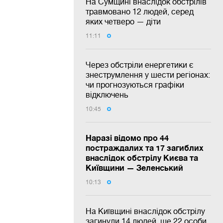
На Сумщині внаслідок обстрілів
травмовано 12 людей, серед
яких четверо — діти
11:11
Через обстріли енергетики є
знеструмлення у шести регіонах:
чи прогнозуються графіки
відключень
10:45
Наразі відомо про 44
постраждалих та 17 загиблих
внаслідок обстрілу Києва та
Київщини — Зеленський
10:13
На Київщині внаслідок обстрілу
загинули 14 людей, ще 22 особи