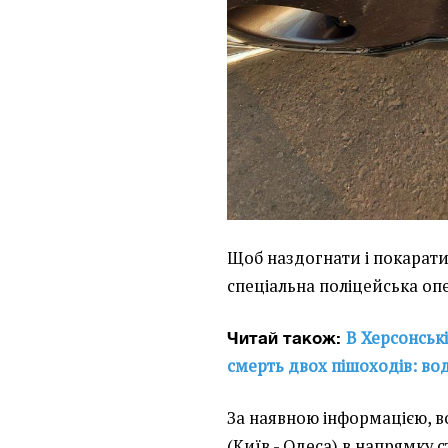
Щоб наздогнати і покарат
спеціальна поліцейська опе
В Херсонські
Читай також:
смерть двох пішоходів: во
За наявною інформацією, во
(Київ - Одеса) в напрямку с