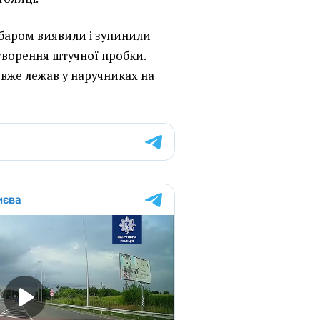
абаром виявили і зупинили
творення штучної пробки.
 вже лежав у наручниках на