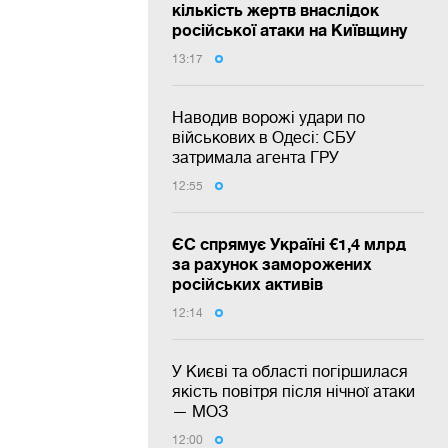
кількість жертв внаслідок
російської атаки на Київщину
13:17
Наводив ворожі удари по
військових в Одесі: СБУ
затримала агента ГРУ
12:55
ЄС спрямує Україні €1,4 млрд
за рахунок заморожених
російських активів
12:14
У Києві та області погіршилася
якість повітря після нічної атаки
— МОЗ
12:00