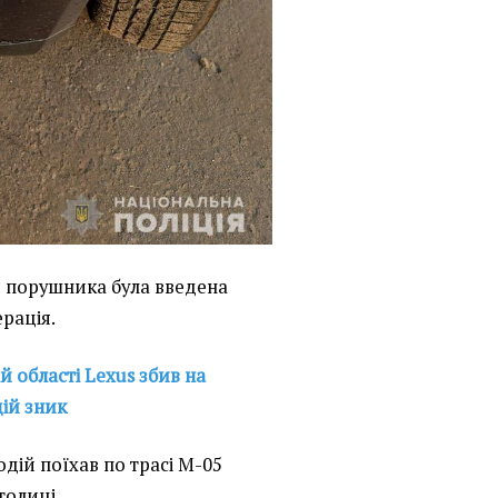
и порушника була введена
рація.
й області Lexus збив на
дій зник
дій поїхав по трасі М-05
толиці.