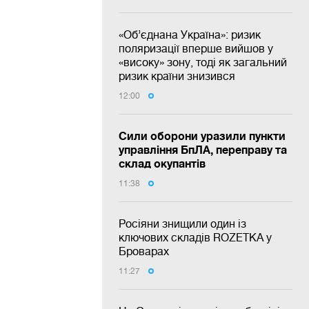
«Об’єднана Україна»: ризик
поляризації вперше вийшов у
«високу» зону, тоді як загальний
ризик країни знизився
12:00
Сили оборони уразили пункти
управління БпЛА, переправу та
склад окупантів
11:38
Росіяни знищили один із
ключових складів ROZETKA у
Броварах
11:27