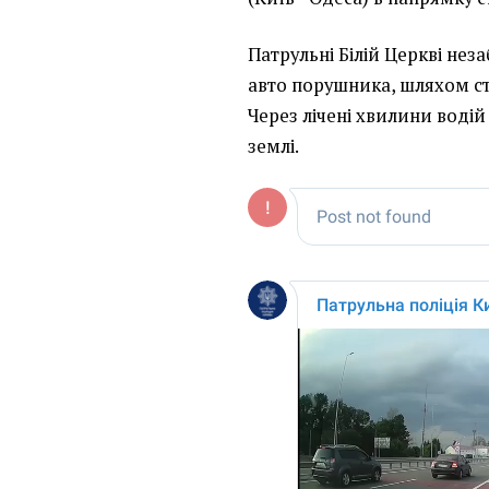
Патрульні Білій Церкві нез
авто порушника, шляхом с
Через лічені хвилини водій
землі.