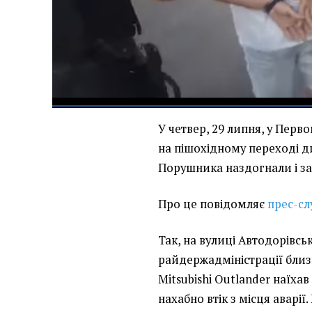
У четвер, 29 липня, у Перво
на пішохідному переході ди
Порушника наздогнали і за
Про це повідомляє
прес-сл
Так, на вулиці Автодорівсь
райдержадміністрації близ
Mitsubishi Outlander наїхав
нахабно втік з місця аварії