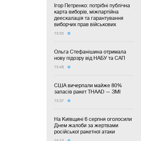
Ігор Петренко: потрібні публічна
карта виборів, міжпартійна
деескалація та гарантування
виборчих прав військових
15:55
Ольга Стефанішина отримала
нову підозру від НАБУ та САП
15:48
США вичерпали майже 80%
запасів ракет THAAD — ЗМІ
15:37
На Київщині 6 серпня оголосили
Днем жалоби за жертвами
російської ракетної атаки
15:13