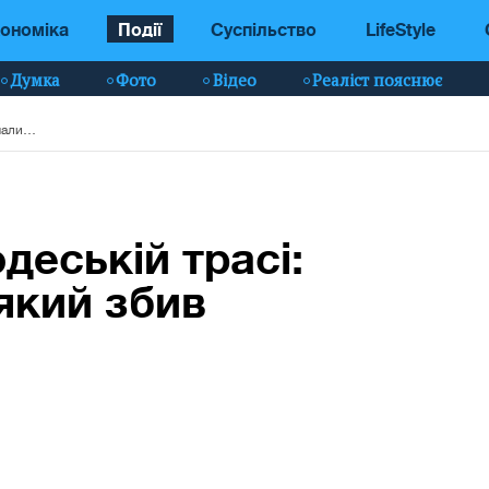
ономіка
Події
Суспільство
LifeStyle
Думка
Фото
Відео
Реаліст пояснює
Спецоперація на одеській трасі: затримали водія, який збив хлопчика (відео)
деській трасі:
який збив