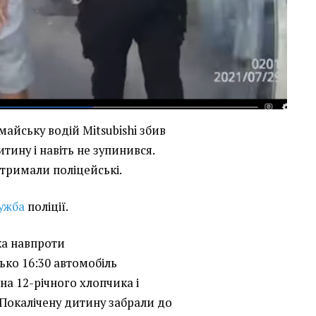
майську водій Mitsubishi збив
тину і навіть не зупинився.
тримали поліцейські.
ужба
поліції.
ка навпроти
ько 16:30 автомобіль
 на 12-річного хлопчика і
. Покалічену дитину забрали до