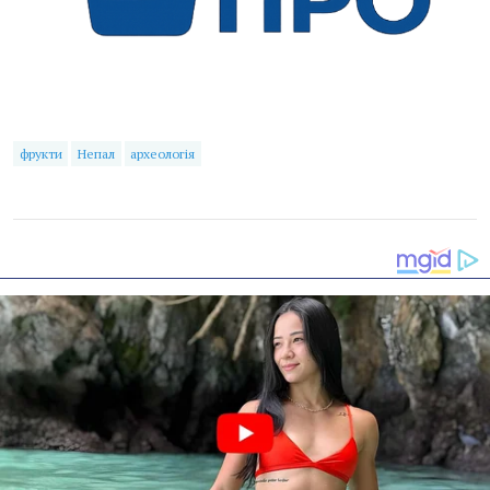
фрукти
Непал
археологія