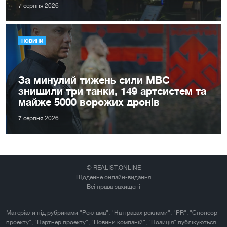
7 серпня 2026
НОВИНИ
За минулий тижень сили МВС
знищили три танки, 149 артсистем та
майже 5000 ворожих дронів
7 серпня 2026
© REALIST.ONLINE
Щоденне онлайн-видання
Всі права захищені
Матеріали під рубриками "Реклама", "На правах реклами", "PR", "Спонсор
проекту", "Партнер проекту", "Новини компаній", "Позиція" публікуються