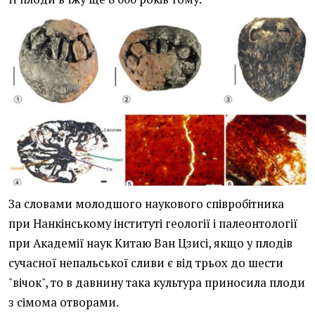
За словами молодшого наукового співробітника
при Нанкінському інституті геології і палеонтології
при Академії наук Китаю Ван Цзисі, якщо у плодів
сучасної непальської сливи є від трьох до шести
"вічок", то в давнину така культура приносила плоди
з сімома отворами.