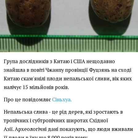
Група дослідників з Китаю і США нещодавно
знайшла в повіті Чжанпу провінції Фуцзянь на сході
Китаю скам'янілі плоди непальської сливи, вік яких
налічує 15 мільйонів років.
Про це повідомляє
Сіньхуа.
Непальська слива - це рід дерев, які зростають в
тропічних і субтропічних широтах Східної
Азії. Археологічні дані показують, що люди вживали
її плоди в їжу ще 8 000 років тому.