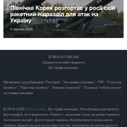
Північна Корея розгортає у росії свій
ракетний підрозділ для атак на
Україну
5 серпня 2026
© REALIST.ONLINE
Щоденне онлайн-видання
Всі права захищені
Матеріали під рубриками "Реклама", "На правах реклами", "PR", "Спонсор
проекту", "Партнер проекту", "Новини компаній", "Позиція" публікуються
на правах реклами
Карта сайта
© 2016-2026
Realist.online
. Всі права захищені. Републікація матеріалів і
фотографій, які є власністю «Реаліст», можлива тільки за умови прямого
посилання на сайт. Для інтернет-видань обов'язковим є розміщення
прямим, відкритим для пошукових систем, посилання не нижче другого