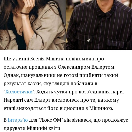
Ще у липні Ксенія Мішина повідомила про
остаточне прощання з Олександром Еллертом.
Однак, шанувальники не готові прийняти такий
результат казки, яку глядачі побачили в
"
Холостячки
". Ходять чутки про возз'єднання пари.
Нарешті сам Еллерт висловився про те, на якому
етапі знаходяться його відносини з Мішиною.
В
інтерв'ю
для "Люкс ФМ" він зізнався, що продовжує
дарувати Мішиній квіти.