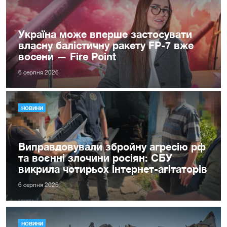
Україна може вперше застосувати
власну балістичну ракету FP-7 вже
восени — Fire Point
6 серпня 2026
НОВИНИ
Виправдовували збройну агресію рф
та воєнні злочини росіян: СБУ
викрила чотирьох інтернет-агітаторів
6 серпня 2026
НОВИНИ