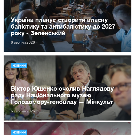
Україна планує створити власну
балістику та антибалістику до 2027
року - Зеленський
6 серпня 2026
НОВИНИ
Віктор Ющенко очолив Наглядову
раду Національного музею
Голодомору-геноциду — Мінкульт
6 серпня 2026
НОВИНИ