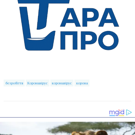
безробіття
Коронавірус
коронавірус
корона