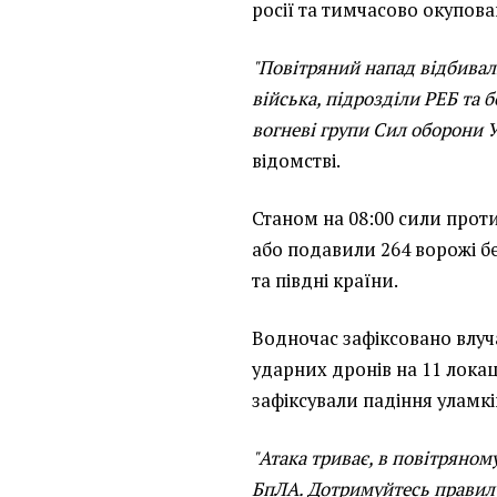
росії та тимчасово окупов
"Повітряний напад відбивали
війська, підрозділи РЕБ та 
вогневі групи Сил оборони У
відомстві.
Станом на 08:00 сили про
або подавили 264 ворожі бе
та півдні країни.
Водночас зафіксовано влуча
ударних дронів на 11 локац
зафіксували падіння уламкі
"Атака триває, в повітряном
БпЛА. Дотримуйтесь правил 