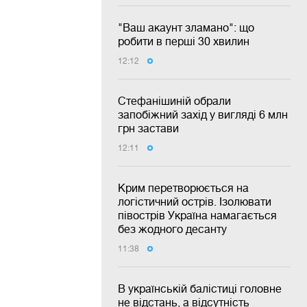
"Ваш акаунт зламано": що
робити в перші 30 хвилин
12:12
Стефанішиній обрали
запобіжний захід у вигляді 6 млн
грн застави
12:11
Крим перетворюється на
логістичний острів. Ізолювати
півострів Україна намагається
без жодного десанту
11:38
В українській балістиці головне
не відстань, а відсутність