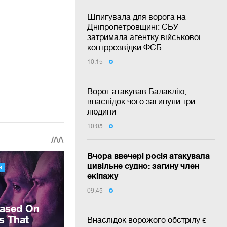
Шпигувала для ворога на
Дніпропетровщині: СБУ
затримала агентку військової
контррозвідки ФСБ
10:15
Ворог атакував Балаклію,
внаслідок чого загинули три
людини
10:05
Вчора ввечері росія атакувала
цивільне судно: загину член
екіпажу
09:45
Внаслідок ворожого обстрілу є