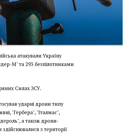
 війська атакували Україну
ндер-М" та 293 безпілотниками
ряних Силах ЗСУ.
тосував ударні дрони типу
вні, "Гербера", "Італмас",
дероль", а також дрони-
ки здійснювалися з території