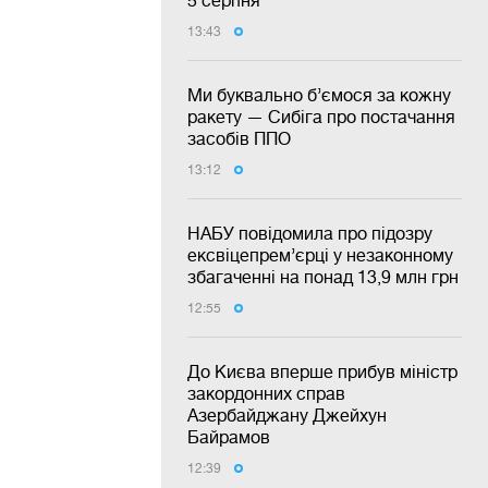
5 серпня
13:43
Ми буквально б’ємося за кожну
ракету — Сибіга про постачання
засобів ППО
13:12
НАБУ повідомила про підозру
ексвіцепрем’єрці у незаконному
збагаченні на понад 13,9 млн грн
12:55
До Києва вперше прибув міністр
закордонних справ
Азербайджану Джейхун
Байрамов
12:39