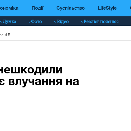
ономіка
Події
Суспільство
LifeStyle
Думка
Фото
Відео
Реаліст пояснює
Сили ППО вночі знешкодили 264 ворожі БпЛА: є влучання на 11 локаціях
знешкодили
є влучання на