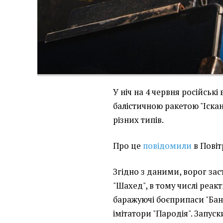
У ніч на 4 червня російські
балістичною ракетою "Іска
різних типів.
Про це
повідомили
в Повіт
Згідно з даними, ворог зас
"Шахед", в тому числі реакти
баражуючі боєприпаси "Бан
імітатори "Пародія". Запус