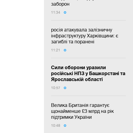
заборон
11:34
росія атакувала залізничну
інфраструктуру Харківщини: є
загиблі та поранені
11:21
Сили оборони уразили
російські НПЗ у Башкорстані та
Ярославській області
10:57
Велика Британія гарантує
щонайменше £3 млрд на рік
підтримки України
10:48