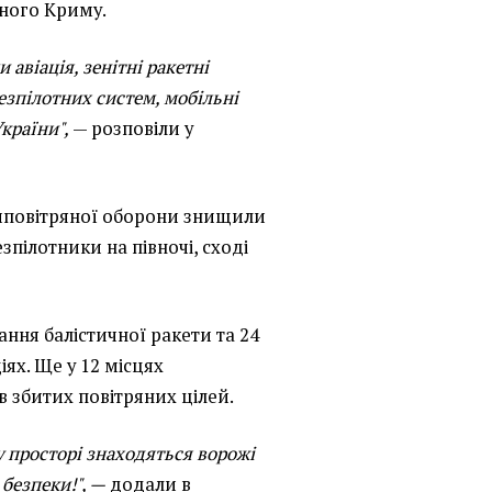
аного Криму.
 авіація, зенітні ракетні
безпілотних систем, мобільні
країни",
— розповіли у
типовітряної оборони знищили
зпілотники на півночі, сході
ння балістичної ракети та 24
іях. Ще у 12 місцях
в збитих повітряних цілей.
у просторі знаходяться ворожі
безпеки!", —
додали в