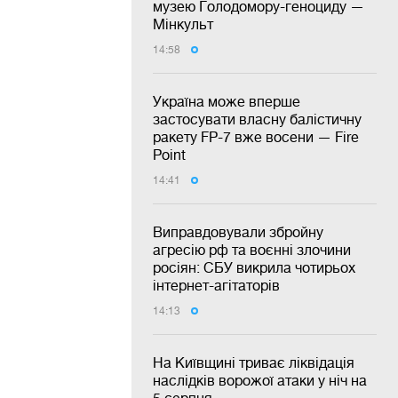
музею Голодомору-геноциду —
Мінкульт
14:58
Україна може вперше
застосувати власну балістичну
ракету FP-7 вже восени — Fire
Point
14:41
Виправдовували збройну
агресію рф та воєнні злочини
росіян: СБУ викрила чотирьох
інтернет-агітаторів
14:13
На Київщині триває ліквідація
наслідків ворожої атаки у ніч на