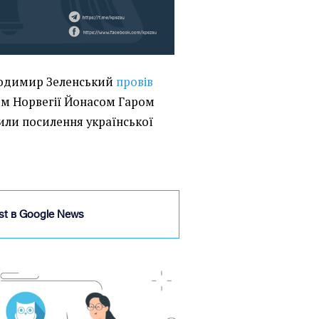
лодимир Зеленський
провів
ом Норвегії Йонасом Гаром
рили посилення української
ist в Google News