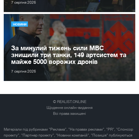
7 серпня 2026
НОВИНИ
За минулий тижень сили МВС
знищили три танки, 149 артсистем та
майже 5000 ворожих дронів
7 серпня 2026
© REALIST.ONLINE
Щоденне онлайн-видання
Всі права захищені
Матеріали під рубриками "Реклама", "На правах реклами", "PR", "Спонсор
проекту", "Партнер проекту", "Новини компаній", "Позиція" публікуються