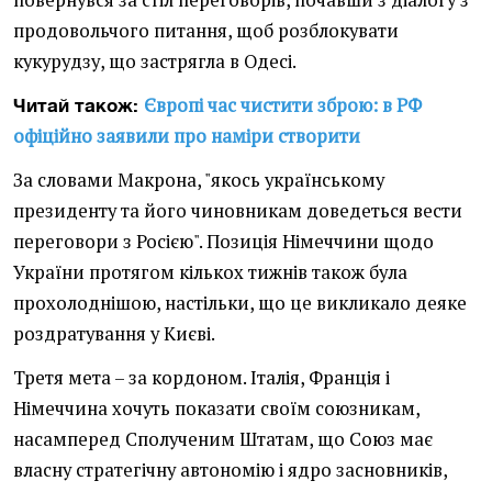
повернувся за стіл переговорів, почавши з діалогу з
продовольчого питання, щоб розблокувати
кукурудзу, що застрягла в Одесі.
Європі час чистити зброю: в РФ
Читай також:
офіційно заявили про наміри створити
За словами Макрона, "якось українському
президенту та його чиновникам доведеться вести
переговори з Росією". Позиція Німеччини щодо
України протягом кількох тижнів також була
прохолоднішою, настільки, що це викликало деяке
роздратування у Києві.
Третя мета – за кордоном. Італія, Франція і
Німеччина хочуть показати своїм союзникам,
насамперед Сполученим Штатам, що Союз має
власну стратегічну автономію і ядро засновників,