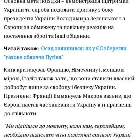
Основна мета поїздки – демонстрація підтримки
України та спроба подолати критику з боку
президента України Володимира Зеленського з
Європи за обмежену та повільну реакцію на
постачання зброї та інші обіцянки.
Осад залишився: як у ЄС зберегли
Читай також:
"газове обличчя Путіна"
Київ критикував Францію, Німеччину і, меншою
мірою, Італію також за те, що вони ставили власний
добробут вище за свободу і безпеку України.
Президент Франції Еммануель Макрон заявив, що
Європі настав час запевнити Україну в її прагненні
до спільноти.
"Ми підійшли до моменту, коли нам, європейцям,
необхідно надіслати чіткі політичні сигнали Україні