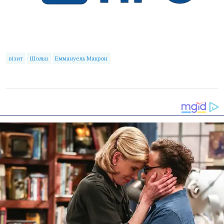
візит
Шольц
Еммануель Макрон