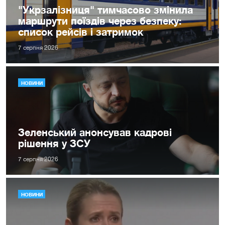
"Укрзалізниця" тимчасово змінила
маршрути поїздів через безпеку:
список рейсів і затримок
7 серпня 2026
НОВИНИ
Зеленський анонсував кадрові
рішення у ЗСУ
7 серпня 2026
НОВИНИ