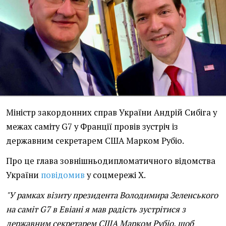
Міністр закордонних справ України Андрій Сибіга у
межах саміту G7 у Франції провів зустріч із
державним секретарем США Марком Рубіо.
Про це глава зовнішньодипломатичного відомства
України
повідомив
у соцмережі Х.
"У рамках візиту президента Володимира Зеленського
на саміт G7 в Евіані я мав радість зустрітися з
державним секретарем США Марком Рубіо, щоб