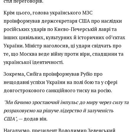
стіл переговорів.
Крім цього, голова українського МЗС
проінформував держсекретаря США про наслідки
російських ударів по Києво-Печерській лаврі та
інших цивільних, культурних й історичних об’єктах
України. Міністр наголосив, ці удари свідчать про
те, що Москва веде війну проти віри, спадщини та
української ідентичності.
Зокрема, Сибіга проінформував Рубіо про
нещодавні успіхи України на полі бою та у сфері
довгострокового санкційного тиску на росію.
"Ми бачимо зростаючий імпульс до миру через силу та
розраховуємо на рішуче лідерство й залученість
США",
— додав він.
Нагадуємо, президент Володимир Зеленський