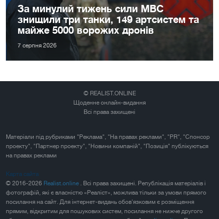
За минулий тижень сили МВС
знищили три танки, 149 артсистем та
майже 5000 ворожих дронів
7 серпня 2026
© REALIST.ONLINE
Щоденне онлайн-видання
Всі права захищені
Матеріали під рубриками "Реклама", "На правах реклами", "PR", "Спонсор
проекту", "Партнер проекту", "Новини компаній", "Позиція" публікуються
на правах реклами
Карта сайта
© 2016-2026
Realist.online
. Всі права захищені. Републікація матеріалів і
фотографій, які є власністю «Реаліст», можлива тільки за умови прямого
посилання на сайт. Для інтернет-видань обов'язковим є розміщення
прямим, відкритим для пошукових систем, посилання не нижче другого