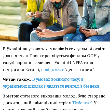
В Україні запускають кампанію із сексуальної освіти
для підлітків. Проект реалізується фондом ООН у
галузі народонаселення в Україні UNFPA та за
підтримки Естонії,
повідомляє
"День за днем".
В умовах воєнного часу: в
Читай також:
українських школах з'являться вчителі з безпеки
З метою статевого виховання молоді було створено
діджитальний анімаційний серіал
"Пубертат"
. У
ньому головний герой переживає кризу