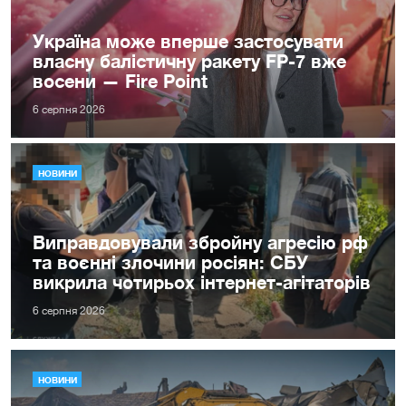
Україна може вперше застосувати
власну балістичну ракету FP-7 вже
восени — Fire Point
6 серпня 2026
НОВИНИ
Виправдовували збройну агресію рф
та воєнні злочини росіян: СБУ
викрила чотирьох інтернет-агітаторів
6 серпня 2026
НОВИНИ