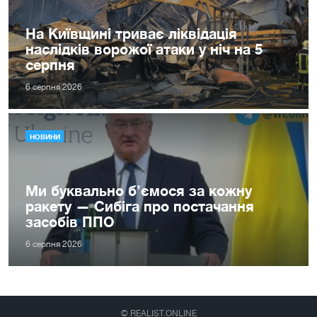
На Київщині триває ліквідація
наслідків ворожої атаки у ніч на 5
серпня
6 серпня 2026
НОВИНИ
Ми буквально б’ємося за кожну
ракету — Сибіга про постачання
засобів ППО
6 серпня 2026
© REALIST.ONLINE