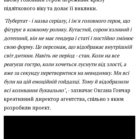
підліткового віку та долає її виклики.
"Пубертат - і назва серіалу, і ім'я головного героя, що
фігурує в кожному ролику. Кутастий, сором'язливий і
дотепний, він не має гендера і статі і постійно змінює
свою форму. Це персонаж, що відображає внутрішній
світ дитини. Навіть не період - стан. Коли на все
реагуєш гостро, коли хочеться луснути від злості, а
вже за секунду перетворитися на невидимку. Ми всі
були на цій емоційній гойдалці. Тому й відобразили
всі коливання буквально"
, - зазначає Оксана Гончар
креативний директор агентства, спільно з яким
розробили проект.