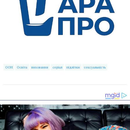
ООН
Освіта
виховання
серіал
підлітки
сексуальність