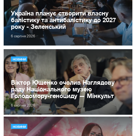
Україна планує створити власну
балістику та антибалістику до 2027
року - Зеленський
6 серпня 2026
НОВИНИ
Віктор Ющенко очолив Наглядову
раду Національного музею
Голодомору-геноциду — Мінкульт
6 серпня 2026
НОВИНИ